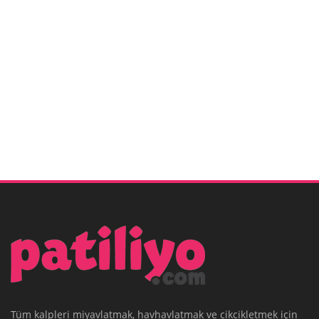
Tüm kalpleri miyavlatmak, havhavlatmak ve cikcikletmek için