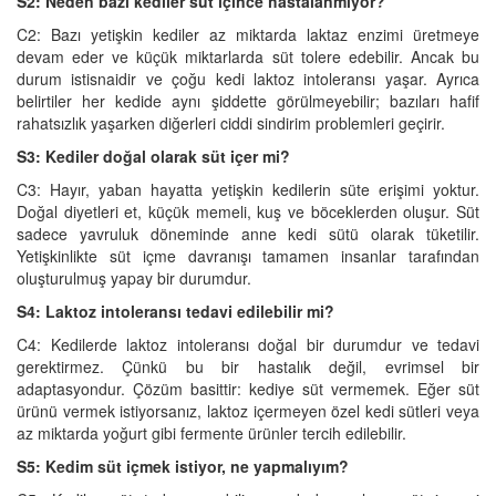
S2: Neden bazı kediler süt içince hastalanmıyor?
C2: Bazı yetişkin kediler az miktarda laktaz enzimi üretmeye
devam eder ve küçük miktarlarda süt tolere edebilir. Ancak bu
durum istisnaidir ve çoğu kedi laktoz intoleransı yaşar. Ayrıca
belirtiler her kedide aynı şiddette görülmeyebilir; bazıları hafif
rahatsızlık yaşarken diğerleri ciddi sindirim problemleri geçirir.
S3: Kediler doğal olarak süt içer mi?
C3: Hayır, yaban hayatta yetişkin kedilerin süte erişimi yoktur.
Doğal diyetleri et, küçük memeli, kuş ve böceklerden oluşur. Süt
sadece yavruluk döneminde anne kedi sütü olarak tüketilir.
Yetişkinlikte süt içme davranışı tamamen insanlar tarafından
oluşturulmuş yapay bir durumdur.
S4: Laktoz intoleransı tedavi edilebilir mi?
C4: Kedilerde laktoz intoleransı doğal bir durumdur ve tedavi
gerektirmez. Çünkü bu bir hastalık değil, evrimsel bir
adaptasyondur. Çözüm basittir: kediye süt vermemek. Eğer süt
ürünü vermek istiyorsanız, laktoz içermeyen özel kedi sütleri veya
az miktarda yoğurt gibi fermente ürünler tercih edilebilir.
S5: Kedim süt içmek istiyor, ne yapmalıyım?