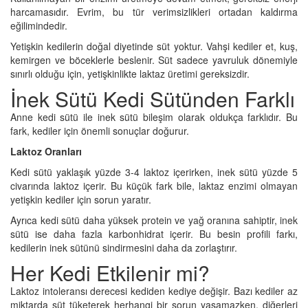
harcamasıdır. Evrim, bu tür verimsizlikleri ortadan kaldırma
eğilimindedir.
Yetişkin kedilerin doğal diyetinde süt yoktur. Vahşi kediler et, kuş,
kemirgen ve böceklerle beslenir. Süt sadece yavruluk dönemiyle
sınırlı olduğu için, yetişkinlikte laktaz üretimi gereksizdir.
İnek Sütü Kedi Sütünden Farklı
Anne kedi sütü ile inek sütü bileşim olarak oldukça farklıdır. Bu
fark, kediler için önemli sonuçlar doğurur.
Laktoz Oranları
Kedi sütü yaklaşık yüzde 3-4 laktoz içerirken, inek sütü yüzde 5
civarında laktoz içerir. Bu küçük fark bile, laktaz enzimi olmayan
yetişkin kediler için sorun yaratır.
Ayrıca kedi sütü daha yüksek protein ve yağ oranına sahiptir, inek
sütü ise daha fazla karbonhidrat içerir. Bu besin profili farkı,
kedilerin inek sütünü sindirmesini daha da zorlaştırır.
Her Kedi Etkilenir mi?
Laktoz intoleransı derecesi kediden kediye değişir. Bazı kediler az
miktarda süt tüketerek herhangi bir sorun yaşamazken, diğerleri