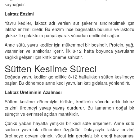
kaynağıdır.
Laktaz Enzimi
Yavru kediler, laktoz adı verilen süt şekerini sindirebilmek için
laktaz enzimi üretir. Bu enzim ince bağırsakta bulunur ve laktozu
glukoz ile galaktoza parçalayarak vücudun emilimini sağlar.
Anne sütü, yavru kediler için mükemmel bir besindir. Protein, yağ,
vitaminler ve antikorlar içerir. İlk 8-12 hafta boyunca yavruların
sağlıklı gelişimi için kritik öneme sahiptir.
Sütten Kesilme Süreci
Doğada yavru kediler genellikle 8-12 haftalıkken sütten kesilmeye
başlar. Bu dönemde anne kedi yavruları katı gıdalara yönlendirir.
Laktaz Üretiminin Azalması
Sütten kesilme dönemiyle birlikte, kedilerin vücudu artık laktaz
enzimi üretmeyi yavaş yavaş durdurur. Bu tamamen doğal bir
süreçtir ve evrimsel açıdan mantıklıdır.
Çünkü yaban hayatta yetişkin bir kedi süte erişemez. Anne sütü
sadece yavruluk dönemine özgüdür. Dolayısıyla laktaz enzimi
üretmeye devam etmek, vücut için gereksiz bir enerji harcaması