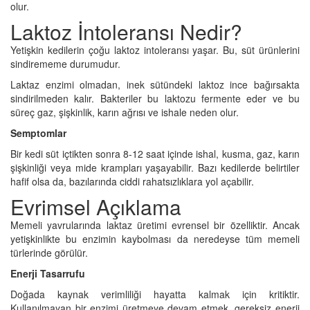
olur.
Laktoz İntoleransı Nedir?
Yetişkin kedilerin çoğu laktoz intoleransı yaşar. Bu, süt ürünlerini
sindirememe durumudur.
Laktaz enzimi olmadan, inek sütündeki laktoz ince bağırsakta
sindirilmeden kalır. Bakteriler bu laktozu fermente eder ve bu
süreç gaz, şişkinlik, karın ağrısı ve ishale neden olur.
Semptomlar
Bir kedi süt içtikten sonra 8-12 saat içinde ishal, kusma, gaz, karın
şişkinliği veya mide krampları yaşayabilir. Bazı kedilerde belirtiler
hafif olsa da, bazılarında ciddi rahatsızlıklara yol açabilir.
Evrimsel Açıklama
Memeli yavrularında laktaz üretimi evrensel bir özelliktir. Ancak
yetişkinlikte bu enzimin kaybolması da neredeyse tüm memeli
türlerinde görülür.
Enerji Tasarrufu
Doğada kaynak verimliliği hayatta kalmak için kritiktir.
Kullanılmayan bir enzimi üretmeye devam etmek, gereksiz enerji