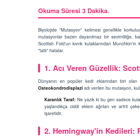
Okuma Süresi 3 Dakika.
h Olunca Gerçekten
Kedi Beslenmesi: "Çiğ
Biyolojide "Mutasyon" kelimesi genellikle korkut
mu?
Kuru Mama mı? Artılar
mutasyonlar bazen dayanılmaz bir sevimliliğe, ba
Eksileri"
25
Scottish Fold'un kıvrık kulaklarından Munchkin'in
11.10.2025
"tatlı" hatalar.
nin Genetik Sırrı:
Farklı Renk Gözleri
Kedi Psikolojisi: Kedile
1. Acı Veren Güzellik: Scot
Kaygısı ve Çözüm Yön
25
11.10.2025
Dünyanın en popüler kedi ırklarından biri olan S
Osteokondrodisplazi
adı verilen bu mutasyon, kulak
liği: Evde Kediler İçin
Kediler Zamanla Ned
 Yaygın Bitki
Mırlamaya Başladı? Ev
Karanlık Taraf:
Ne yazık ki bu gen sadece kulakl
Bakış
25
yaşlandıkça ciddi eklem ağrıları ve artrit çeke
05.10.2025
işaretidir.
r'da Kedilerin Kutsal
ılardan Yasalara
Kediler Neden "Eğitil
Büyülü Dünyası
Vahşi Atalarına Bilims
2. Hemingway'in Kedileri: P
Yolculuk
25