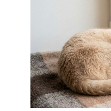
Tüm İnsanların Ders Ç
Gereken 26 Hayvanse
22.05.2020
Anne Kedi Yavrusunu
Reddeder ve Terk Ede
22.05.2020
Evde Beslenebilecek En
Küçük Kedi Cinsi
22.05.2020
Yavru Kedilerde Pire N
Temizlenir?
22.05.2020