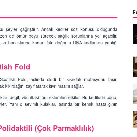
E
 Mama mı,
Kediler Neden Dört Ayak
ucu şeyler çağrıştırır. Ancak kediler söz konusu olduğunda
ı ve
Üzerine Düşer? Evrimsel
zen de ömür boyu sürecek sağlık sorunlarına yol açabilir.
Adaptasyon
 kısa bacaklarına kadar; işte doğanın DNA kodlarken yaptığı
22.09.2025
rde Ayrılık
Kedilerin Bıyıkları Neden Bu
tish Fold
temleri
Kadar Önemli? Evrimsel İşlevleri
22.09.2025
cottish Fold, aslında ciddi bir kıkırdak mutasyonu taşır.
 kıkırdağını zayıflatarak kıvrılmasını sağlar.
en
Kışın Tekir Kedi Bakımı: Soğuk
rimsel Bir
Havada Kediniz İçin 13 Önemli
arı değil, vücuttaki tüm eklemleri etkiler. Bu kedilerin çoğu,
İpucu
rler. Yani o sevimli kulaklar, aslında bir kemik hastalığının
19.09.2025
emez"?
Özel Bir Bağ: Tekir Kedilerle
el
Kurulan Derin Dostlukların
olidaktili (Çok Parmaklılık)
Psikolojisi