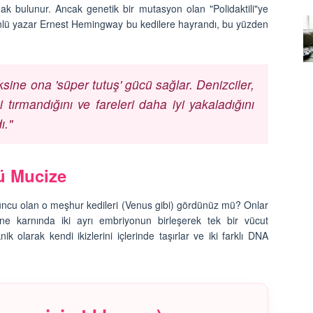
15.09.2025
k bulunur. Ancak genetik bir mutasyon olan "Polidaktili"ye
! Ünlü yazar Ernest Hemingway bu kedilere hayrandı, bu yüzden
n
Oyun Zamanı: Tekir Kedinizi
og
Hem Fiziksel Hem Zihinsel
Olarak Nasıl Geliştirirsiniz?
15.09.2025
ine ona 'süper tutuş' gücü sağlar. Denizciler,
 tırmandığını ve fareleri daha iyi yakaladığını
ı."
lü Mucize
uruncu olan o meşhur kedileri (Venus gibi) gördünüz mü? Onlar
nne karnında iki ayrı embriyonun birleşerek tek bir vücut
k olarak kendi ikizlerini içlerinde taşırlar ve iki farklı DNA