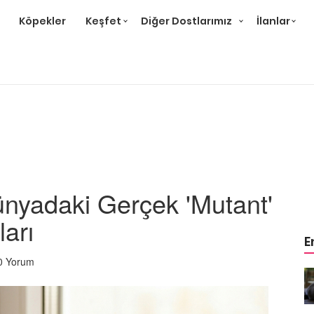
Köpekler
Keşfet
Diğer Dostlarımız
İlanlar
ünyadaki Gerçek 'Mutant'
ları
E
0 Yorum
r ve
Gri Kedi Cinsleri: 14 Tür ve
Özellikleri
26.05.2020