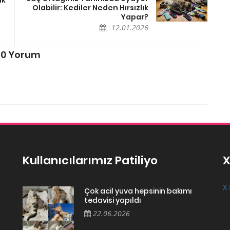
Olabilir: Kediler Neden Hırsızlık
Yapar?
12.01.2026
0 Yorum
Kullanıcılarımız Patiliyo
X
X 
Çok acil yuva hepsinin bakımı
tedavisi yapıldı
22.06.2026