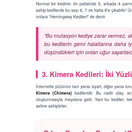
03.10.2025
Normal bir kedinin ön patisinde 5, arkada 4 parma
arı: "Evde Kedinizle
sahip kedilerde bu sayı 6, 7 ve hatta 8'e çıkabilir
ceğiniz 10 Yaratıcı
Sarman Kediler Nede
onlara "Hemingway Kedileri" de denir.
“Yaramaz”? Kısa Bir Bl
25
25.09.2025
"Bu mutasyon kediye zarar vermez, aks
bu kedilerin gemi halatlarına daha iyi
düşündükleri için onları uğur sayarlard
3. Kimera Kedileri: İki Yüz
İnternette yüzünün tam yarısı siyah, diğer yarısı t
Kimera (Chimera)
kedileridir. Bu nadir olay, a
oluşturmasıyla meydana gelir. Yani bu kediler, tekni
setine sahiptirler.