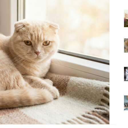
ıkarması
Tüm İnsanların Ders Çıkarması
ver Söz
Gereken 26 Hayvansever Söz
22.05.2020
 Neden
Anne Kedi Yavrusunu Neden
r?
Reddeder ve Terk Eder?
22.05.2020
 Tatlı 21
Evde Beslenebilecek En Tatlı 21
Küçük Kedi Cinsi
22.05.2020
asıl
Yavru Kedilerde Pire Nasıl
Temizlenir?
22.05.2020