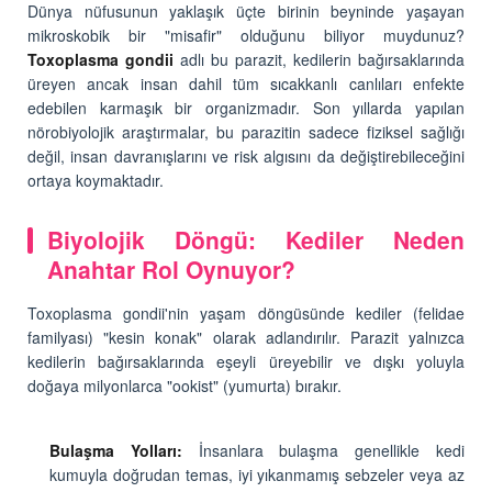
Dünya nüfusunun yaklaşık üçte birinin beyninde yaşayan
mikroskobik bir "misafir" olduğunu biliyor muydunuz?
Toxoplasma gondii
adlı bu parazit, kedilerin bağırsaklarında
üreyen ancak insan dahil tüm sıcakkanlı canlıları enfekte
edebilen karmaşık bir organizmadır. Son yıllarda yapılan
nörobiyolojik araştırmalar, bu parazitin sadece fiziksel sağlığı
değil, insan davranışlarını ve risk algısını da değiştirebileceğini
ortaya koymaktadır.
Biyolojik Döngü: Kediler Neden
Anahtar Rol Oynuyor?
Toxoplasma gondii'nin yaşam döngüsünde kediler (felidae
familyası) "kesin konak" olarak adlandırılır. Parazit yalnızca
kedilerin bağırsaklarında eşeyli üreyebilir ve dışkı yoluyla
doğaya milyonlarca "ookist" (yumurta) bırakır.
Bulaşma Yolları:
İnsanlara bulaşma genellikle kedi
kumuyla doğrudan temas, iyi yıkanmamış sebzeler veya az