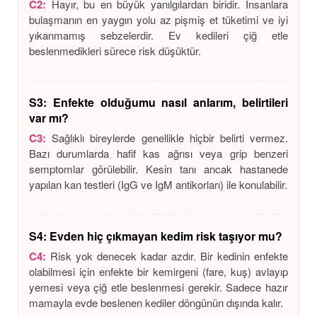
C2:
Hayır, bu en büyük yanılgılardan biridir. İnsanlara
bulaşmanın en yaygın yolu az pişmiş et tüketimi ve iyi
yıkanmamış sebzelerdir. Ev kedileri çiğ etle
beslenmedikleri sürece risk düşüktür.
S3: Enfekte olduğumu nasıl anlarım, belirtileri
var mı?
C3:
Sağlıklı bireylerde genellikle hiçbir belirti vermez.
Bazı durumlarda hafif kas ağrısı veya grip benzeri
semptomlar görülebilir. Kesin tanı ancak hastanede
yapılan kan testleri (IgG ve IgM antikorları) ile konulabilir.
S4: Evden hiç çıkmayan kedim risk taşıyor mu?
C4:
Risk yok denecek kadar azdır. Bir kedinin enfekte
olabilmesi için enfekte bir kemirgeni (fare, kuş) avlayıp
yemesi veya çiğ etle beslenmesi gerekir. Sadece hazır
mamayla evde beslenen kediler döngünün dışında kalır.