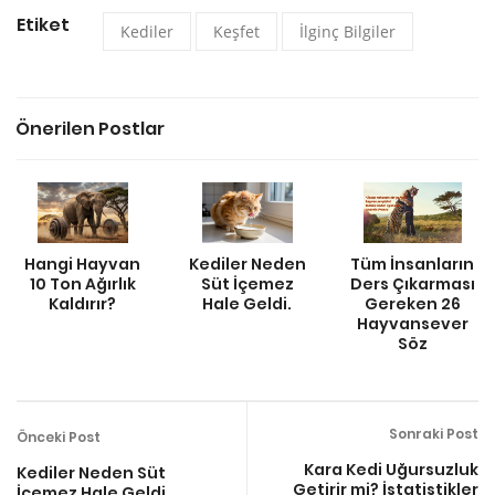
Etiket
Kediler
Keşfet
İlginç Bilgiler
Önerilen Postlar
Hangi Hayvan
Kediler Neden
Tüm İnsanların
10 Ton Ağırlık
Süt İçemez
Ders Çıkarması
Kaldırır?
Hale Geldi.
Gereken 26
Hayvansever
Söz
Sonraki Post
Önceki Post
Kara Kedi Uğursuzluk
Kediler Neden Süt
Getirir mi? İstatistikler
İçemez Hale Geldi.