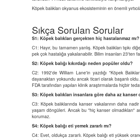
Köpek balıkları okyanus ekosisteminin en önemli yırtıcı
Sıkça Sorulan Sorular
S1: Köpek balıkları gerçekten hiç hastalanmaz mı?
C1: Hayır, bu tamamen yanlış. Köpek balıkları tıpkı diğer
pek çok hastalığa yakalanabilir. Bilim insanları 23'ten f
S2: Köpek balığı kıkırdağı neden popüler oldu?
C2: 1992'de William Lane'in yazdığı "Köpek Balıkları
dayanaktan yoksundu ancak ticari olarak başarılı oldu.
FDA tarafından yapılan klinik araştırmalarda hiçbir tedav
S3: Köpek balıkları insanlara göre daha az kanser
C3: Köpek balıklarında kanser vakalarının daha nad
yaşam döngüleri. Ancak bu "hiç kanser olmadıkları" a
korumaz.
S4: Köpek balığı eti yemek zararlı mı?
C4: Evet, oldukça zararlı. Köpek balığı eti yüksek orand