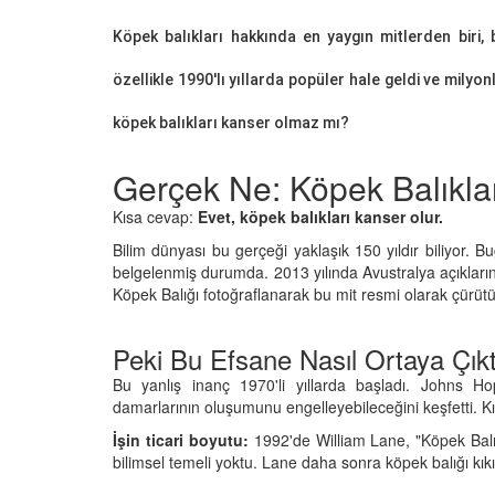
Köpek balıkları hakkında en yaygın mitlerden biri, 
özellikle 1990'lı yıllarda popüler hale geldi ve mily
köpek balıkları kanser olmaz mı?
u Efsane: Domuzlar
Doğanın Erken Uyarı S
 Kötü mü Kokar?
Tsunamiden Dakikala
Gerçek Ne: Köpek Balıkla
Kaçan Hayvanlar
26
12.01.2026
Kısa cevap:
Evet, köpek balıkları kanser olur.
n Göremediği
Bilim dünyası bu gerçeği yaklaşık 150 yıldır biliyor. 
r: Hangi Hayvanın
Kıyamet Kopsa Bile O 
belgelenmiş durumda. 2013 yılında Avustralya açıkla
ktur?
Nükleer Bombaya Dir
Köpek Balığı fotoğraflanarak bu mit resmi olarak çürütü
Hayvan
26
12.01.2026
Peki Bu Efsane Nasıl Ortaya Çıkt
k, Sorun Yok: Hangi
ın Kemiği Bulunmaz?
Hırsızlığın Maymun Ve
Bu yanlış inanç 1970'li yıllarda başladı. Johns Hop
Maymunlar Gerçekte
damarlarının oluşumunu engelleyebileceğini keşfetti. Kık
26
Soyabilir mi?
İşin ticari boyutu:
1992'de William Lane, "Köpek Balık
12.01.2026
ynadaki Yansıması:
bilimsel temeli yoktu. Lane daha sonra köpek balığı kık
vanın Kalbi Sağdadır?
Büyük Firar: Hapishane