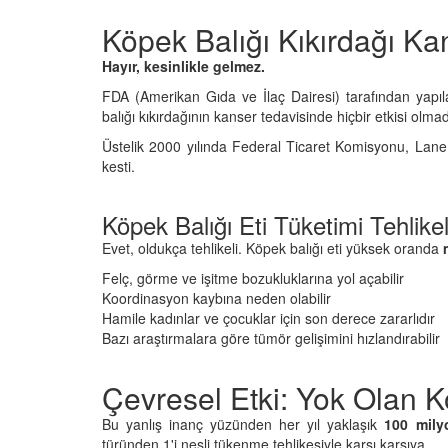
26
Açarak" Terk Eden Ha
Köpek Balığı Kıkırdağı Kan
Hangisidir?
nin Gerçek
Hayır, kesinlikle gelmez.
09.01.2026
ı: Mamutlar Öldü,
atta Kaldı?
FDA (Amerikan Gıda ve İlaç Dairesi) tarafından yapıl
Masum Kuryeler: Uyu
balığı kıkırdağının kanser tedavisinde hiçbir etkisi olmad
26
Kaçakçılığında Kullan
Hayvanlar
Üstelik 2000 yılında Federal Ticaret Komisyonu, Lane 
kesti.
09.01.2026
Köpek Balığı Eti Tüketimi Tehlike
Evet, oldukça tehlikeli. Köpek balığı eti yüksek oranda
Felç, görme ve işitme bozukluklarına yol açabilir
Koordinasyon kaybına neden olabilir
Hamile kadınlar ve çocuklar için son derece zararlıdır
Bazı araştırmalara göre tümör gelişimini hızlandırabilir
Çevresel Etki: Yok Olan K
Bu yanlış inanç yüzünden her yıl yaklaşık
100 mily
türünden 1'i nesli tükenme tehlikesiyle karşı karşıya.