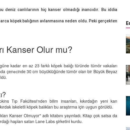
bu deniz canlılarının hiç kanser olmadığı inancıdır. Bu iddia
onlarca köpek balığının avlanmasına neden oldu. Peki gerçekten
E
istemi:
Aşağısı Neresi? Hangi Canlılar
r Önce
Yerçekimini Hissetmez veya
rı Kanser Olur mu?
Umursamaz?
09.01.2026
Bugüne kadar en az 23 farklı köpek balığı türünde tümör vakaları
Yaşar:
Biyolojik Radar: Hangi
rında çenесinde 30 cm büyüklüğünde tümör olan bir Büyük Beyaz
enen Tek
Hayvanlar Elektriği "Görür"?
ldü.
08.01.2026
ı?
Görünmeyeni Görenler: Hangi
rsiyonu?
Hayvanlar Ultraviyole (UV) Işığı
kins Tıp Fakültesi'nden bilim insanları, kıkırdağın yeni kan
n Banka
Görür?
ırdak iskeletli köpek balıkları bu araştırma için uygun görüldü.
07.01.2026
ları Kanser Olmuyor" adlı kitabını yayınladı. Kitap çok satsa da
ırdağı hapları satan Lane Labs şirketini kurdu.
Doğanın Hatası mı, Mucizesi mi?
yi "Delik
Hangi Hayvanlar İki Başlı Doğar?