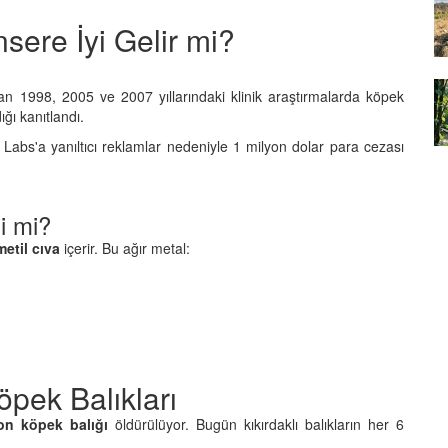
yvan
sere İyi Gelir mi?
07.01.2026
Çernobil'in Mutantları:
Radyasyon Hayvanları Nasıl
an 1998, 2005 ve 2007 yıllarındaki klinik araştırmalarda köpek
şturucu
Değiştirdi?
ığı kanıtlandı.
ılan
07.01.2026
Labs'a yanıltıcı reklamlar nedeniyle 1 milyon dolar para cezası
li mi?
metil cıva
içerir. Bu ağır metal:
öpek Balıkları
on köpek balığı
öldürülüyor. Bugün kıkırdaklı balıkların her 6