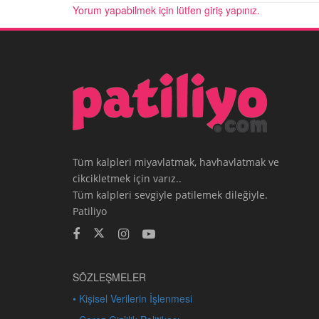
Yorum yapabilmek için lütfen giriş yapınız.
Tüm kalpleri miyavlatmak, havhavlatmak ve
cikcikletmek için varız..
Tüm kalpleri sevgiyle patilemek dileğiyle.
Patiliyo
SÖZLEŞMELER
• Kişisel Verilerin İşlenmesi