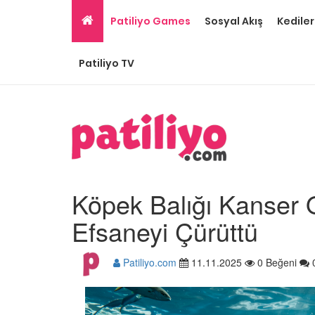
Patiliyo Games
Sosyal Akış
Kediler
Patiliyo TV
Köpek Balığı Kanser 
Efsaneyi Çürüttü
Patiliyo.com
11.11.2025
0 Beğeni
Tüm Sanatçılarımıza 
Olması Gereken 23
Hayvansever Ünlü