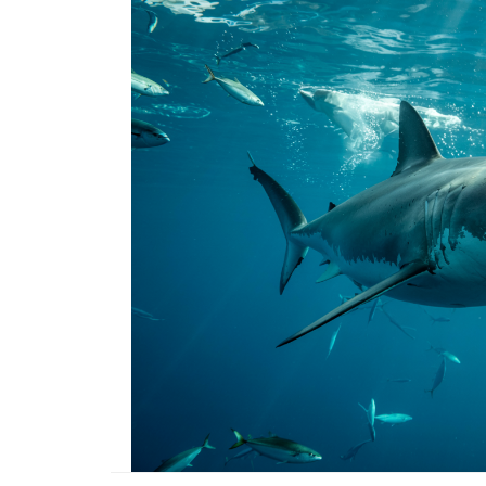
22.05.2020
Kedi Seven Kadınların
Harikası Olduğunun 15
22.05.2020
Türkiye'de Pitbull Be
Yasal mı? 2025 Günce
Yasalar ve Cezalar
30.10.2025
Havaalanında 1 Hafta
Bekletilen Kimsenin
Sahiplenmediği Kutud
Ne Çıkıyor
22.05.2020
Türkiye’deki Hayvan
Hastaneleri ve İletişim 
20.05.2020