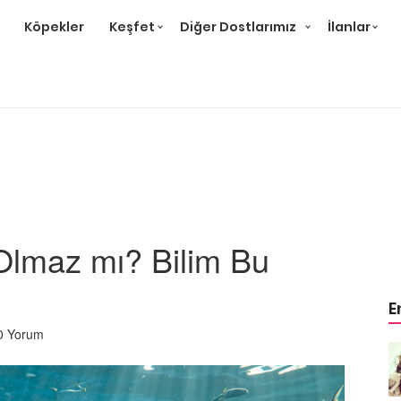
Köpekler
Keşfet
Diğer Dostlarımız
İlanlar
Olmaz mı? Bilim Bu
E
0 Yorum
Örnek
Tüm Sanatçılarımıza Örnek
Olması Gereken 23
Hayvansever Ünlü