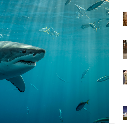
22.05.2020
 Bir Dünya
Kedi Seven Kadınların Bir Dünya
 Kanıtı
Harikası Olduğunun 15 Kanıtı
22.05.2020
slemek
Türkiye'de Pitbull Beslemek
l Durum,
Yasal mı? 2025 Güncel Durum,
Yasalar ve Cezalar
30.10.2025
 Boyunca
Havaalanında 1 Hafta Boyunca
Bekletilen Kimsenin
an Bakın
Sahiplenmediği Kutudan Bakın
Ne Çıkıyor
22.05.2020
Türkiye’deki Hayvan
Bilgileri
Hastaneleri ve İletişim Bilgileri
20.05.2020