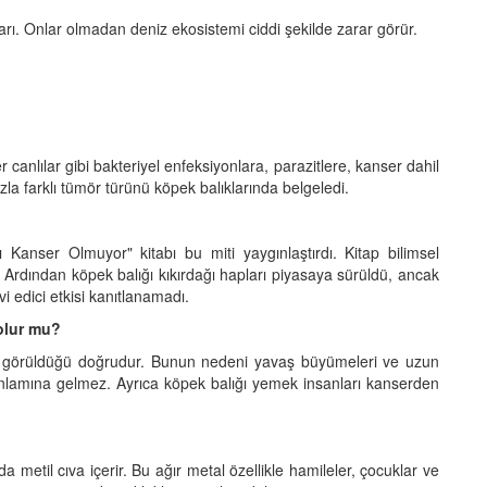
ları. Onlar olmadan deniz ekosistemi ciddi şekilde zarar görür.
 canlılar gibi bakteriyel enfeksiyonlara, parazitlere, kanser dahil
azla farklı tümör türünü köpek balıklarında belgeledi.
 Kanser Olmuyor" kitabı bu miti yaygınlaştırdı. Kitap bilimsel
 Ardından köpek balığı kıkırdağı hapları piyasaya sürüldü, ancak
i edici etkisi kanıtlanamadı.
 olur mu?
ir görüldüğü doğrudur. Bunun nedeni yavaş büyümeleri ve uzun
nlamına gelmez. Ayrıca köpek balığı yemek insanları kanserden
a metil cıva içerir. Bu ağır metal özellikle hamileler, çocuklar ve