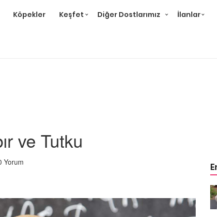
Köpekler
Keşfet
Diğer Dostlarımız
İlanlar
ır ve Tutku
0 Yorum
E
m
Ev Ortamına ve Yaşam
 Bakımı
Standartlarına Uygun Bakımı
Kolay 14 Evcil Hayvan