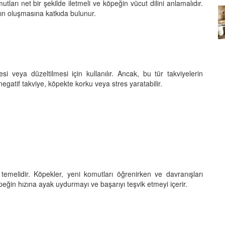
utları net bir şekilde iletmeli ve köpeğin vücut dilini anlamalıdır.
ışın oluşmasına katkıda bulunur.
Köpeklerin mi Ağızları Daha
Temiz, İnsanların mı? Bilim Ne
mleri:
Diyor?
ntemleri
05.10.2025
i veya düzeltilmesi için kullanılır. Ancak, bu tür takviyelerin
negatif takviye, köpekte korku veya stres yaratabilir.
temelidir. Köpekler, yeni komutları öğrenirken ve davranışları
peğin hızına ayak uydurmayı ve başarıyı teşvik etmeyi içerir.