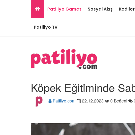
Patiliyo Games
Sosyal Akış
Kediler
Patiliyo TV
Köpek Eğitiminde Sab
Patiliyo.com
22.12.2023
0 Beğeni
Ev Ortamına ve Yaşa
Standartlarına Uygun
Kolay 14 Evcil Hayvan