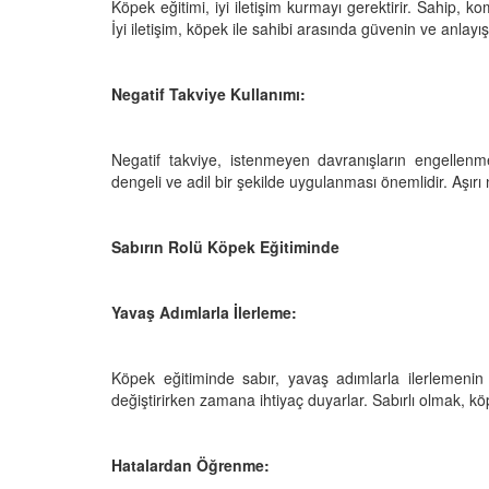
 Ayrılık Anksiyetesi:
Tedavi Yöntemleri”
Köpek eğitimi, iyi iletişim kurmayı gerektirir. Sahip, kom
, Nedenleri ve Etkili
İyi iletişim, köpek ile sahibi arasında güvenin ve anlay
19.10.2025
ları
25
Köpeklerde Kilo Proble
Negatif Takviye Kullanımı:
Sağlıklı Zayıflama Yö
15.10.2025
Negatif takviye, istenmeyen davranışların engellenmes
dengeli ve adil bir şekilde uygulanması önemlidir. Aşırı 
Sabırın Rolü Köpek Eğitiminde
Yavaş Adımlarla İlerleme:
Köpek eğitiminde sabır, yavaş adımlarla ilerlemenin 
değiştirirken zamana ihtiyaç duyarlar. Sabırlı olmak, kö
Hatalardan Öğrenme: