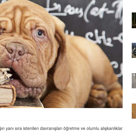
01.01.2025
Sözler ve
Köpeklerle İlgili Ünlü Sözler ve
Atasözleri
03.04.2024
nakları
İzmir’deki Hayvan Barınakları
22.05.2020
rınakları
Ankara’daki Hayvan Barınakları
22.05.2020
öpeklerin
Köpeğim Su İçmiyor, Köpeklerin
Su İçmeme Sebepleri
22.05.2020
ın yanı sıra istenilen davranışları öğretme ve olumlu alışkanlıklar