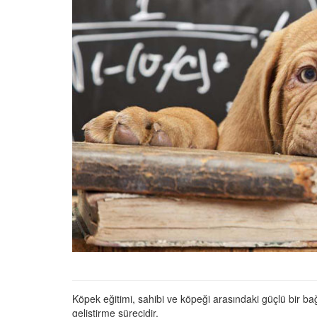
01.01.2025
Köpeklerle İlgili Ünlü 
Atasözleri
03.04.2024
İzmir’deki Hayvan Barı
22.05.2020
Ankara’daki Hayvan Ba
22.05.2020
Köpeğim Su İçmiyor, K
Su İçmeme Sebepleri
22.05.2020
Köpek eğitimi, sahibi ve köpeği arasındaki güçlü bir bağ
geliştirme sürecidir.