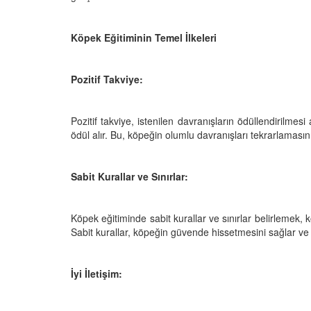
Köpek Eğitiminin Temel İlkeleri
Televizyonda Neler
Köpeklerden İnsanlar
Geçebilen Parazitler:
Pozitif Takviye:
Rehber ve Korunma Y
25
23.10.2025
Pozitif takviye, istenilen davranışların ödüllendirilmesi
Kötü Niyetli İnsanları
ödül alır. Bu, köpeğin olumlu davranışları tekrarlamasını
Çiftlik Kültürü: “Çoba
Köpeklerinin Sürülerd
25
Vazgeçilmez Rolü”
Sabit Kurallar ve Sınırlar:
22.10.2025
Neden Boş Duvara
şırtıcı Gerçek
Tarihte Askeri Köpekl
Köpek eğitiminde sabit kurallar ve sınırlar belirlemek,
25
Görevleri: Savaş Meyd
Sabit kurallar, köpeğin güvende hissetmesini sağlar ve d
Dört Ayaklı Kahramanl
Ruh Görür mü?
19.10.2025
ve Gerçekler
İyi İletişim:
25
Köpek Sağlığı: “Köpek
Kulak İltihabı: Belirtile