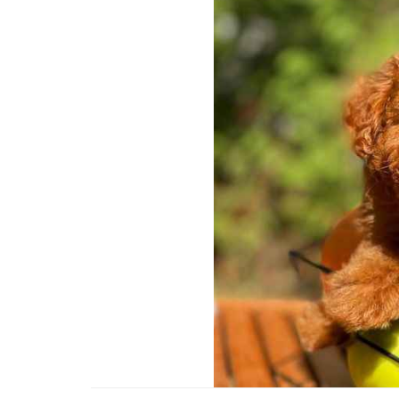
01.01.2025
Köpeklerle İlgili Ünlü 
Atasözleri
03.04.2024
İzmir’deki Hayvan Barı
22.05.2020
Ankara’daki Hayvan Ba
22.05.2020
Köpeğim Su İçmiyor, K
Su İçmeme Sebepleri
22.05.2020