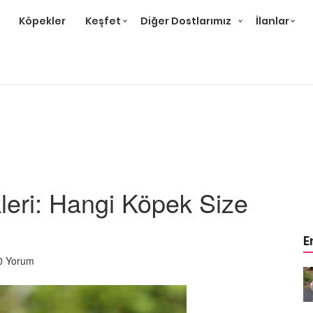
Köpekler
Keşfet
Diğer Dostlarımız
İlanlar
ikleri: Hangi Köpek Size
E
0 Yorum
m
Ev Ortamına ve Yaşam
 Bakımı
Standartlarına Uygun Bakımı
Kolay 14 Evcil Hayvan