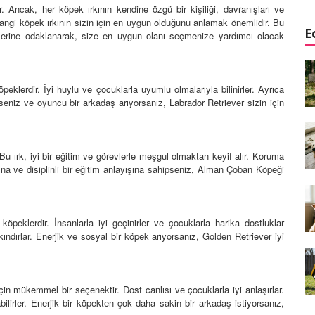
r. Ancak, her köpek ırkının kendine özgü bir kişiliği, davranışları ve
 hangi köpek ırkının sizin için en uygun olduğunu anlamak önemlidir. Bu
E
ri üzerine odaklanarak, size en uygun olanı seçmenize yardımcı olacak
a
Köpeklerde Kulak ve Göz
 Kapsamlı
Temizliği: Adım Adım Rehber
peklerdir. İyi huylu ve çocuklarla uyumlu olmalarıyla bilinirler. Ayrıca
öntemleri
15.10.2025
pseniz ve oyuncu bir arkadaş arıyorsanız, Labrador Retriever sizin için
Köpek Sporları: Agility Nedir?
n
Köpeğinizle Spor Yapmanın
eki
Yolları
u ırk, iyi bir eğitim ve görevlerle meşgul olmaktan keyif alır. Koruma
rzına ve disiplinli bir eğitim anlayışına sahipseniz, Alman Çoban Köpeği
11.10.2025
Ev Yapımı Köpek Mamaları:
er ve
Sağlıklı Tarifler ve Bilmeniz
öpeklerdir. İnsanlarla iyi geçinirler ve çocuklarla harika dostluklar
anlarının
Gerekenler
kındırlar. Enerjik ve sosyal bir köpek arıyorsanız, Golden Retriever iyi
arı
11.10.2025
Oyun ve Eğitim: “Köpekler İçin
çin mükemmel bir seçenektir. Dost canlısı ve çocuklarla iyi anlaşırlar.
lerde
Zeka Geliştirici Oyunlar”
ilirler. Enerjik bir köpekten çok daha sakin bir arkadaş istiyorsanız,
ri ve
09.10.2025