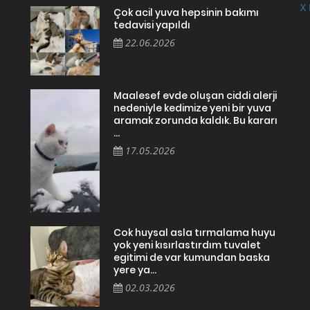
X 
Çok acil yuva hepsinin bakımı
tedavisi yapıldı
22.06.2026
Maalesef evde oluşan ciddi alerji
nedeniyle kedimize yeni bir yuva
aramak zorunda kaldık. Bu kararı
...
17.05.2026
Cok huysal asla tırmalama huyu
yok yeni kısırlastırdım tuvalet
egitimi de var kumundan baska
yere ya...
02.03.2026