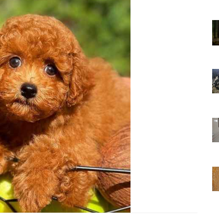
01.01.2025
Sözler ve
Köpeklerle İlgili Ünlü Sözler ve
Atasözleri
03.04.2024
nakları
İzmir’deki Hayvan Barınakları
22.05.2020
rınakları
Ankara’daki Hayvan Barınakları
22.05.2020
öpeklerin
Köpeğim Su İçmiyor, Köpeklerin
Su İçmeme Sebepleri
22.05.2020