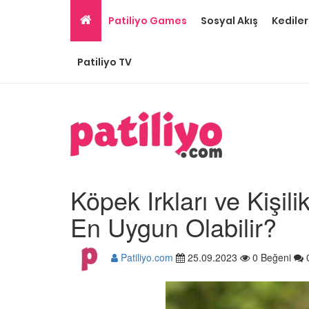
Patiliyo Games
Sosyal Akış
Kediler
Patiliyo TV
Köpek Irkları ve Kişil
En Uygun Olabilir?
Patiliyo.com
25.09.2023
0 Beğeni
Ev Ortamına ve Yaşa
Standartlarına Uygun
Kolay 14 Evcil Hayvan