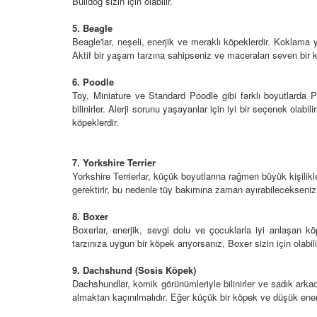
 Ayrılık Anksiyetesi:
Bulldog sizin için olabilir.
Tedavi Yöntemleri”
, Nedenleri ve Etkili
19.10.2025
ları
5. Beagle
Beagle'lar, neşeli, enerjik ve meraklı köpeklerdir. Koklama
25
Köpeklerde Kilo Proble
Aktif bir yaşam tarzına sahipseniz ve maceraları seven bir kö
Sağlıklı Zayıflama Yö
6. Poodle
15.10.2025
Toy, Miniature ve Standard Poodle gibi farklı boyutlarda Pood
bilinirler. Alerji sorunu yaşayanlar için iyi bir seçenek ola
köpeklerdir.
7. Yorkshire Terrier
Yorkshire Terrierlar, küçük boyutlarına rağmen büyük kişilikle
gerektirir, bu nedenle tüy bakımına zaman ayırabilecekseniz iy
8. Boxer
Boxerlar, enerjik, sevgi dolu ve çocuklarla iyi anlaşan kö
tarzınıza uygun bir köpek arıyorsanız, Boxer sizin için olabili
9. Dachshund (Sosis Köpek)
Dachshundlar, komik görünümleriyle bilinirler ve sadık arkadaş
almaktan kaçınılmalıdır. Eğer küçük bir köpek ve düşük enerji