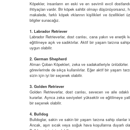
Köpekler, insanların en eski ve en sevimli evcil dostlarıdı
ihtiyaçları vardır. Bir köpek sahibi olmayı düşünüyorsanız,
makalede, farklı köpek ırklarının kişilikleri ve özellikle
bilgiler sunacağız.
Televizyonda Neler
Köpeklerden İnsanlar
1. Labrador Retriever
Geçebilen Parazitler:
Labrador Retrieverlar, dost canlısı, cana yakın ve enerjik kö
Rehber ve Korunma Y
25
eğitilmeye açık ve sadıktırlar. Aktif bir yaşam tarzına sahi
23.10.2025
uygun olabilir.
Kötü Niyetli İnsanları
Çiftlik Kültürü: “Çoba
2. German Shepherd
Köpeklerinin Sürülerd
Alman Çoban Köpekleri, zeka ve sadakatleriyle ünlüdürler. B
25
Vazgeçilmez Rolü”
görevlerinde de sıkça kullanılırlar. Eğer aktif bir yaşam ta
sizin için iyi bir seçenek olabilir.
22.10.2025
Neden Boş Duvara
şırtıcı Gerçek
3. Golden Retriever
Tarihte Askeri Köpekl
Golden Retrieverlar, dost canlısı, sevecen ve aile odaklı k
25
Görevleri: Savaş Meyd
kurarlar. Ayrıca zeka seviyeleri yüksektir ve eğitilmeye yat
Dört Ayaklı Kahramanl
bir seçenek olabilir.
Ruh Görür mü?
19.10.2025
ve Gerçekler
4. Bulldog
25
Bulldoglar, sakin ve sakin bir yaşam tarzına sahip olanlar i
Köpek Sağlığı: “Köpek
Ancak, aşırı sıcak veya soğuk hava koşullarına duyarlı olab
Kulak İltihabı: Belirtile