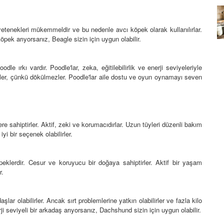
Köpeklerin mi Ağızları Daha
Temiz, İnsanların mı? Bilim Ne
 yetenekleri mükemmeldir ve bu nedenle avcı köpek olarak kullanılırlar.
mleri:
Diyor?
pek arıyorsanız, Beagle sizin için uygun olabilir.
ntemleri
05.10.2025
le ırkı vardır. Poodle'lar, zeka, eğitilebilirlik ve enerji seviyeleriyle
bilirler, çünkü dökülmezler. Poodle'lar aile dostu ve oyun oynamayı seven
re sahiptirler. Aktif, zeki ve korumacıdırlar. Uzun tüyleri düzenli bakım
i bir seçenek olabilirler.
peklerdir. Cesur ve koruyucu bir doğaya sahiptirler. Aktif bir yaşam
r.
lar olabilirler. Ancak sırt problemlerine yatkın olabilirler ve fazla kilo
 seviyeli bir arkadaş arıyorsanız, Dachshund sizin için uygun olabilir.