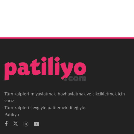
Tüm kalpleri miyavlatmak, havhavlatmak ve cikcikletmek için
varız..
Tüm kalpleri sevgiyle patilemek dileğiyle.
Patiliyo