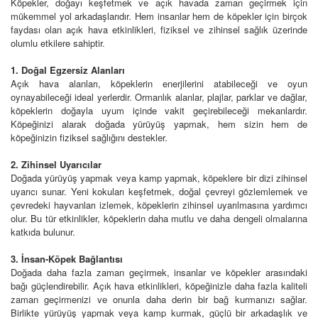
Köpekler, doğayı keşfetmek ve açık havada zaman geçirmek için
mükemmel yol arkadaşlarıdır. Hem insanlar hem de köpekler için birçok
faydası olan açık hava etkinlikleri, fiziksel ve zihinsel sağlık üzerinde
olumlu etkilere sahiptir.
1. Doğal Egzersiz Alanları
Açık hava alanları, köpeklerin enerjilerini atabileceği ve oyun
oynayabileceği ideal yerlerdir. Ormanlık alanlar, plajlar, parklar ve dağlar,
köpeklerin doğayla uyum içinde vakit geçirebileceği mekanlardır.
Köpeğinizi alarak doğada yürüyüş yapmak, hem sizin hem de
köpeğinizin fiziksel sağlığını destekler.
2. Zihinsel Uyarıcılar
Doğada yürüyüş yapmak veya kamp yapmak, köpeklere bir dizi zihinsel
uyarıcı sunar. Yeni kokuları keşfetmek, doğal çevreyi gözlemlemek ve
çevredeki hayvanları izlemek, köpeklerin zihinsel uyarılmasına yardımcı
olur. Bu tür etkinlikler, köpeklerin daha mutlu ve daha dengeli olmalarına
katkıda bulunur.
3. İnsan-Köpek Bağlantısı
Doğada daha fazla zaman geçirmek, insanlar ve köpekler arasındaki
bağı güçlendirebilir. Açık hava etkinlikleri, köpeğinizle daha fazla kaliteli
zaman geçirmenizi ve onunla daha derin bir bağ kurmanızı sağlar.
Birlikte yürüyüş yapmak veya kamp kurmak, güçlü bir arkadaşlık ve