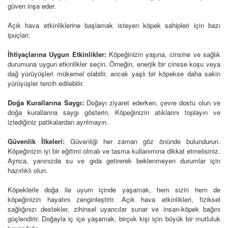
güven inşa eder.
Açık hava etkinliklerine başlamak isteyen köpek sahipleri için bazı
ipuçları:
İhtiyaçlarına Uygun Etkinlikler:
Köpeğinizin yaşına, cinsine ve sağlık
durumuna uygun etkinlikler seçin. Örneğin, enerjik bir cinsse koşu veya
dağ yürüyüşleri mükemel olabilir, ancak yaşlı bir köpekse daha sakin
yürüyüşler tercih edilebilir.
Doğa Kurallarına Saygı:
Doğayı ziyaret ederken, çevre dostu olun ve
doğa kurallarına saygı gösterin. Köpeğinizin atıklarını toplayın ve
izlediğiniz patikalardan ayrılmayın.
Güvenlik İlkeleri:
Güvenliği her zaman göz önünde bulundurun.
Köpeğinizin iyi bir eğitimi olmalı ve tasma kullanımına dikkat etmelisiniz.
Ayrıca, yanınızda su ve gıda getirerek beklenmeyen durumlar için
hazırlıklı olun.
Köpeklerle doğa ile uyum içinde yaşamak, hem sizin hem de
köpeğinizin hayatını zenginleştirir. Açık hava etkinlikleri, fiziksel
sağlığınızı destekler, zihinsel uyarıcılar sunar ve insan-köpek bağını
güçlendirir. Doğayla iç içe yaşamak, birçok kişi için büyük bir mutluluk