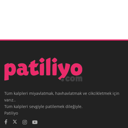
Tüm kalpleri miyavlatmak, havhavlatmak ve cikcikletmek için
varız..
Tüm kalpleri sevgiyle patilemek dileğiyle.
Patiliyo