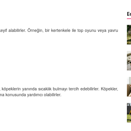
E
a
Köpeklerde Kulak ve Göz
if alabilirler. Örneğin, bir kertenkele ile top oyunu veya yavru
 Kapsamlı
Temizliği: Adım Adım Rehber
öntemleri
15.10.2025
Köpek Sporları: Agility Nedir?
n
Köpeğinizle Spor Yapmanın
eki
Yolları
11.10.2025
Ev Yapımı Köpek Mamaları:
, köpeklerin yanında sıcaklık bulmayı tercih edebilirler. Köpekler,
er ve
Sağlıklı Tarifler ve Bilmeniz
a konusunda yardımcı olabilirler.
anlarının
Gerekenler
arı
11.10.2025
Oyun ve Eğitim: “Köpekler İçin
lerde
Zeka Geliştirici Oyunlar”
ri ve
09.10.2025