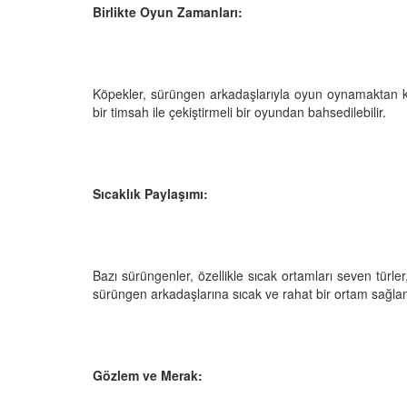
Birlikte Oyun Zamanları:
Televizyonda Neler
Köpeklerden İnsanlar
Köpekler, sürüngen arkadaşlarıyla oyun oynamaktan key
Geçebilen Parazitler:
bir timsah ile çekiştirmeli bir oyundan bahsedilebilir.
Rehber ve Korunma Y
25
23.10.2025
Kötü Niyetli İnsanları
Çiftlik Kültürü: “Çoba
Sıcaklık Paylaşımı:
Köpeklerinin Sürülerd
25
Vazgeçilmez Rolü”
22.10.2025
Neden Boş Duvara
şırtıcı Gerçek
Bazı sürüngenler, özellikle sıcak ortamları seven türler
Tarihte Askeri Köpekl
25
sürüngen arkadaşlarına sıcak ve rahat bir ortam sağlam
Görevleri: Savaş Meyd
Dört Ayaklı Kahramanl
Ruh Görür mü?
19.10.2025
ve Gerçekler
25
Gözlem ve Merak:
Köpek Sağlığı: “Köpek
Kulak İltihabı: Belirtile