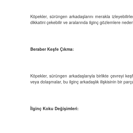
 Ayrılık Anksiyetesi:
Tedavi Yöntemleri”
, Nedenleri ve Etkili
19.10.2025
ları
Köpekler, sürüngen arkadaşlarını merakla izleyebilirle
25
Köpeklerde Kilo Proble
dikkatini çekebilir ve aralarında ilginç gözlemlere neden 
Sağlıklı Zayıflama Yö
15.10.2025
Beraber Keşfe Çıkma:
Köpekler, sürüngen arkadaşlarıyla birlikte çevreyi keşfe
veya dolaşmalar, bu ilginç arkadaşlık ilişkisinin bir parças
İlginç Koku Değişimleri: