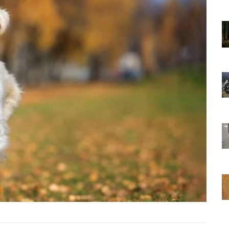
01.01.2025
Sözler ve
Köpeklerle İlgili Ünlü Sözler ve
Atasözleri
03.04.2024
nakları
İzmir’deki Hayvan Barınakları
22.05.2020
rınakları
Ankara’daki Hayvan Barınakları
22.05.2020
öpeklerin
Köpeğim Su İçmiyor, Köpeklerin
Su İçmeme Sebepleri
22.05.2020