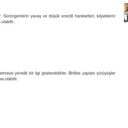
Köpeklerin mi Ağızları Daha
r. Sürüngenlerin yavaş ve düşük enerjili hareketleri, köpeklerin
Temiz, İnsanların mı? Bilim Ne
mleri:
Diyor?
olabilir.
ntemleri
05.10.2025
tmeye yönelik bir ilgi gösterebilirler. Birlikte yapılan yürüyüşler
ı olabilir.