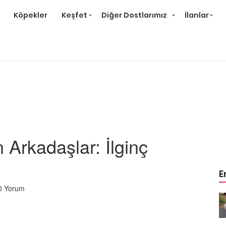
Köpekler
Keşfet
Diğer Dostlarımız
İlanlar
Arkadaşlar: İlginç
E
0 Yorum
m
Ev Ortamına ve Yaşam
 Bakımı
Standartlarına Uygun Bakımı
Kolay 14 Evcil Hayvan