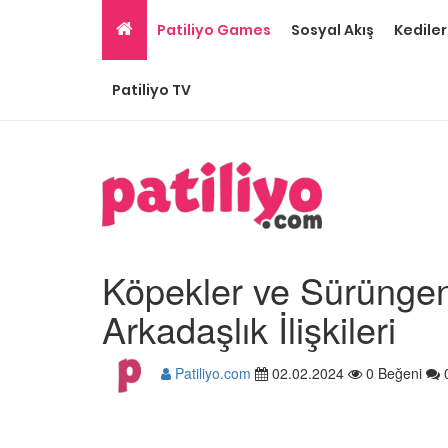
Patiliyo Games
Sosyal Akış
Kediler
Patiliyo TV
Köpekler ve Sürüngen 
Arkadaşlık İlişkileri
Patiliyo.com
02.02.2024
0 Beğeni
Ev Ortamına ve Yaşa
Standartlarına Uygun
Kolay 14 Evcil Hayvan