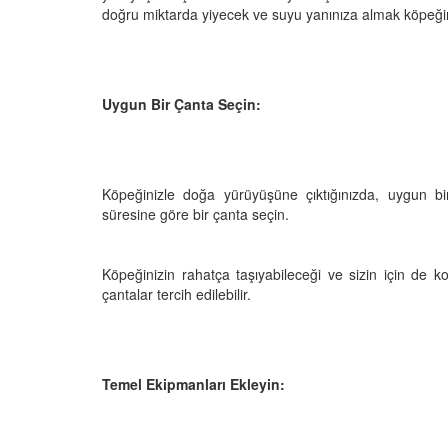
doğru miktarda yiyecek ve suyu yanınıza almak köpeğini
Televizyonda Neler
Köpeklerden İnsanlar
Uygun Bir Çanta Seçin:
Geçebilen Parazitler:
Rehber ve Korunma Y
25
23.10.2025
Kötü Niyetli İnsanları
Köpeğinizle doğa yürüyüşüne çıktığınızda, uygun b
Çiftlik Kültürü: “Çoba
süresine göre bir çanta seçin.
Köpeklerinin Sürülerd
25
Vazgeçilmez Rolü”
22.10.2025
Neden Boş Duvara
Köpeğinizin rahatça taşıyabileceği ve sizin için de k
şırtıcı Gerçek
çantalar tercih edilebilir.
Tarihte Askeri Köpekl
25
Görevleri: Savaş Meyd
Dört Ayaklı Kahramanl
Ruh Görür mü?
19.10.2025
ve Gerçekler
Temel Ekipmanları Ekleyin:
25
Köpek Sağlığı: “Köpek
Kulak İltihabı: Belirtile