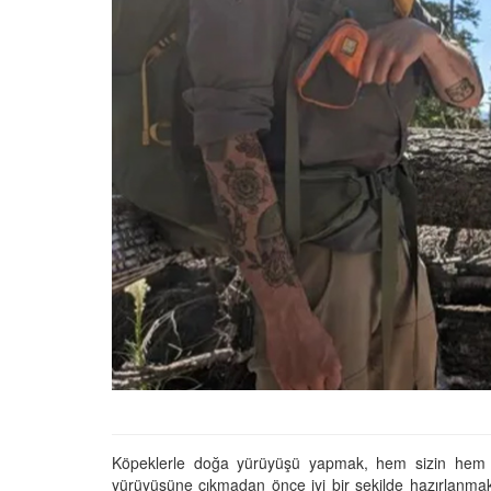
01.01.2025
Köpeklerle İlgili Ünlü 
Atasözleri
03.04.2024
İzmir’deki Hayvan Barı
22.05.2020
Ankara’daki Hayvan Ba
22.05.2020
Köpeğim Su İçmiyor, K
Su İçmeme Sebepleri
22.05.2020
Köpeklerle doğa yürüyüşü yapmak, hem sizin hem de 
yürüyüşüne çıkmadan önce iyi bir şekilde hazırlanmak