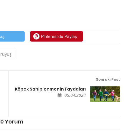
laş
Pinterest'de Paylaş
ürüyüş
Sonraki Post
Köpek Sahiplenmenin Faydaları
05.04.2024
0 Yorum