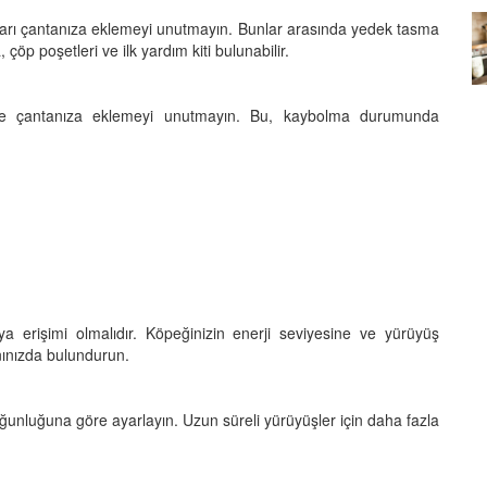
arı çantanıza eklemeyi unutmayın. Bunlar arasında yedek tasma
Köpeklerin mi Ağızları Daha
öp poşetleri ve ilk yardım kiti bulunabilir.
Temiz, İnsanların mı? Bilim Ne
mleri:
Diyor?
ntemleri
05.10.2025
ini de çantanıza eklemeyi unutmayın. Bu, kaybolma durumunda
 erişimi olmalıdır. Köpeğinizin enerji seviyesine ve yürüyüş
nınızda bulundurun.
ğunluğuna göre ayarlayın. Uzun süreli yürüyüşler için daha fazla