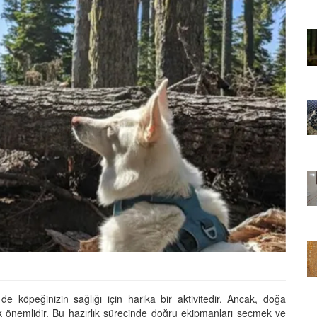
01.01.2025
Sözler ve
Köpeklerle İlgili Ünlü Sözler ve
Atasözleri
03.04.2024
nakları
İzmir’deki Hayvan Barınakları
22.05.2020
rınakları
Ankara’daki Hayvan Barınakları
22.05.2020
öpeklerin
Köpeğim Su İçmiyor, Köpeklerin
Su İçmeme Sebepleri
22.05.2020
köpeğinizin sağlığı için harika bir aktivitedir. Ancak, doğa
 önemlidir. Bu hazırlık sürecinde doğru ekipmanları seçmek ve