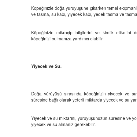
 Ayrılık Anksiyetesi:
Tedavi Yöntemleri”
, Nedenleri ve Etkili
Köpeğinizle doğa yürüyüşüne çıkarken temel ekipmanl
19.10.2025
ları
ve tasma, su kabı, yiyecek kabı, yedek tasma ve tasma, ç
25
Köpeklerde Kilo Proble
Sağlıklı Zayıflama Yö
Köpeğinizin mikroçip bilgilerini ve kimlik etiket
15.10.2025
köpeğinizi bulmanıza yardımcı olabilir.
Yiyecek ve Su:
Doğa yürüyüşü sırasında köpeğinizin yiyecek ve suya
süresine bağlı olarak yeterli miktarda yiyecek ve su ya
Yiyecek ve su miktarını, yürüyüşünüzün süresine ve yo
yiyecek ve su almanız gerekebilir.