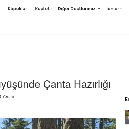
Köpekler
Keşfet
Diğer Dostlarımız
İlanlar
yüşünde Çanta Hazırlığı
0 Yorum
E
m
Ev Ortamına ve Yaşam
 Bakımı
Standartlarına Uygun Bakımı
Kolay 14 Evcil Hayvan