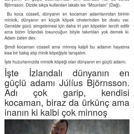
Björnsson. Dizide sıkça kullanılan lakabı ise “Mountain” (Dağ).
Bu koca cüsseli, dünyanın en kocaman adamlarından birinin
minicik, dünyanın en küçük köpek cinslerinden bir dostu var.
Genelde gücü simgelemesi için daha iri yarı köpekler tercih edilir
ama bizim İzlandalı tosuncuğun böyle takıntıları yok demek ki.
Adam zaten dev.
Şimdi kocaman cüsseli ama minnoş kalpli bu adamın hayatına
kısa bir bakış atıp minik köpeğiyle tanışalım.
İşte huzurlarınızda minicik köpeği olan dünyanın en güçlü adamı.
İşte İzlandalı dünyanın en
güçlü adamı Júlíus Björnsson.
Adı çok garip, kendisi
kocaman, biraz da ürkünç ama
inanın ki kalbi çok minnoş