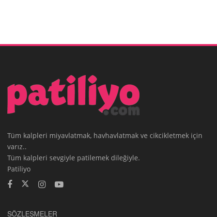
Tüm kalpleri miyavlatmak, havhavlatmak ve cikcikletmek için
varız..
Tüm kalpleri sevgiyle patilemek dileğiyle.
Patiliyo
SÖZLEŞMELER