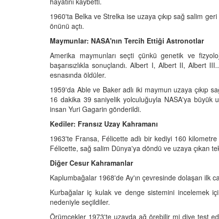
hayatını kaybetti.
1960'ta Belka ve Strelka ise uzaya çıkıp sağ salim geri 
önünü açtı.
Maymunlar: NASA'nın Tercih Ettiği Astronotlar
Amerika maymunları seçti çünkü genetik ve fizyolo
başarısızlıkla sonuçlandı. Albert I, Albert II, Albert
esnasında öldüler.
1959'da Able ve Baker adlı iki maymun uzaya çıkıp sa
16 dakika 39 saniyelik yolculuğuyla NASA'ya büyük u
insan Yuri Gagarin gönderildi.
Kediler: Fransız Uzay Kahramanı
1963'te Fransa, Félicette adlı bir kediyi 160 kilometr
Félicette, sağ salim Dünya'ya döndü ve uzaya çıkan tek 
Diğer Cesur Kahramanlar
Kaplumbağalar 1968'de Ay'ın çevresinde dolaşan ilk can
Kurbağalar iç kulak ve denge sistemini incelemek içi
nedeniyle seçildiler.
Örümcekler 1973'te uzayda ağ örebilir mi diye test edi