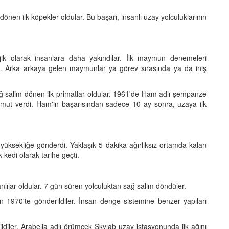
dönen ilk köpekler oldular. Bu başarı, insanlı uzay yolculuklarının
jik olarak insanlara daha yakındılar. İlk maymun denemeleri
 III... Arka arkaya gelen maymunlar ya görev sırasında ya da iniş
ğ salim dönen ilk primatlar oldular. 1961'de Ham adlı şempanze
mut verdi. Ham'in başarısından sadece 10 ay sonra, uzaya ilk
e yüksekliğe gönderdi. Yaklaşık 5 dakika ağırlıksız ortamda kalan
kedi olarak tarihe geçti.
lılar oldular. 7 gün süren yolculuktan sağ salim döndüler.
n 1970'te gönderildiler. İnsan denge sistemine benzer yapıları
ldiler. Arabella adlı örümcek Skylab uzay istasyonunda ilk ağını