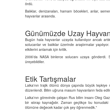
ördü.
Balıklar, denizanaları, hamam böcekleri, arılar, seme
hayvanlar arasında.
Günümüzde Uzay Hayvanl
Bugün hala hayvanlar uzayda kullanılıyor ancak artık 
solucanlar ve balıklar üzerinde araştırmalar yapılıyor
etkilerini anlamak için kritik.
2006'da NASA binlerce solucanı uzaya gönderdi. So
üreyebildiler.
Etik Tartışmalar
Laika'nın trajik ölümü dünya çapında büyük tepkiye n
düzenlendi. Bilim uğruna masum hayvanların feda edilm
Laika'nın görevinde çalışan Rus bilim insanı Oleg Gaz
bir ıstırap kaynağıdır. Zaman geçtikçe bu konudak
ölümüne değecek kadar çok şey öğrenmedik."