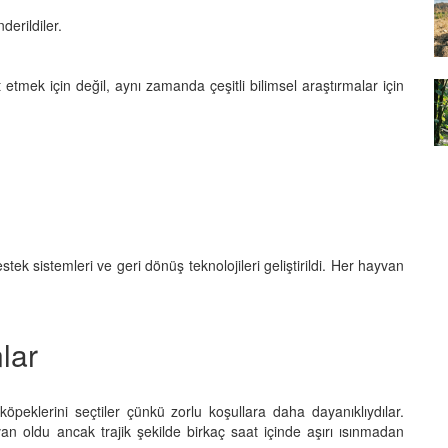
yvan
derildiler.
07.01.2026
Çernobil'in Mutantları:
etmek için değil, aynı zamanda çeşitli bilimsel araştırmalar için
Radyasyon Hayvanları Nasıl
şturucu
Değiştirdi?
ılan
07.01.2026
k sistemleri ve geri dönüş teknolojileri geliştirildi. Her hayvan
lar
k köpeklerini seçtiler çünkü zorlu koşullara daha dayanıklıydılar.
n oldu ancak trajik şekilde birkaç saat içinde aşırı ısınmadan