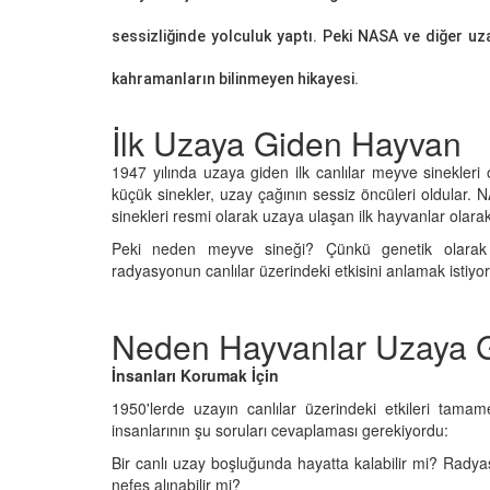
sessizliğinde yolculuk yaptı. Peki NASA ve diğer u
kahramanların bilinmeyen hikayesi.
İ
lk Uzaya Giden Hayvan
u Efsane: Domuzlar
Doğanın Erken Uyarı S
 Kötü mü Kokar?
Tsunamiden Dakikala
1947 yılında uzaya giden ilk canlılar meyve sinekleri
Kaçan Hayvanlar
26
küçük sinekler, uzay çağının sessiz öncüleri oldular
12.01.2026
sinekleri resmi olarak uzaya ulaşan ilk hayvanlar olarak 
n Göremediği
Peki neden meyve sineği? Çünkü genetik olarak in
r: Hangi Hayvanın
Kıyamet Kopsa Bile O 
radyasyonun canlılar üzerindeki etkisini anlamak istiy
ktur?
Nükleer Bombaya Dir
Hayvan
26
12.01.2026
Neden Hayvanlar Uzaya G
k, Sorun Yok: Hangi
ın Kemiği Bulunmaz?
Hırsızlığın Maymun Ve
İnsanları Korumak İçin
Maymunlar Gerçekte
26
1950'lerde uzayın canlılar üzerindeki etkileri tamam
Soyabilir mi?
insanlarının şu soruları cevaplaması gerekiyordu:
12.01.2026
ynadaki Yansıması:
Bir canlı uzay boşluğunda hayatta kalabilir mi? Radyas
vanın Kalbi Sağdadır?
nefes alınabilir mi?
Büyük Firar: Hapishane