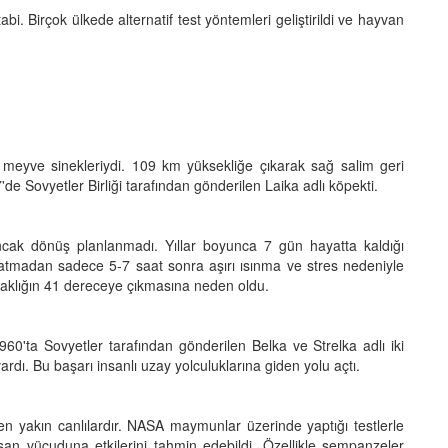
i. Birçok ülkede alternatif test yöntemleri geliştirildi ve hayvan
n meyve sinekleriydi. 109 km yüksekliğe çıkarak sağ salim geri
e Sovyetler Birliği tarafından gönderilen Laika adlı köpekti.
ncak dönüş planlanmadı. Yıllar boyunca 7 gün hayatta kaldığı
rlatmadan sadece 5-7 saat sonra aşırı ısınma ve stres nedeniyle
sıcaklığın 41 dereceye çıkmasına neden oldu.
60'ta Sovyetler tarafından gönderilen Belka ve Strelka adlı iki
vardı. Bu başarı insanlı uzay yolculuklarına giden yolu açtı.
en yakın canlılardır. NASA maymunlar üzerinde yaptığı testlerle
san vücuduna etkilerini tahmin edebildi. Özellikle şempanzeler