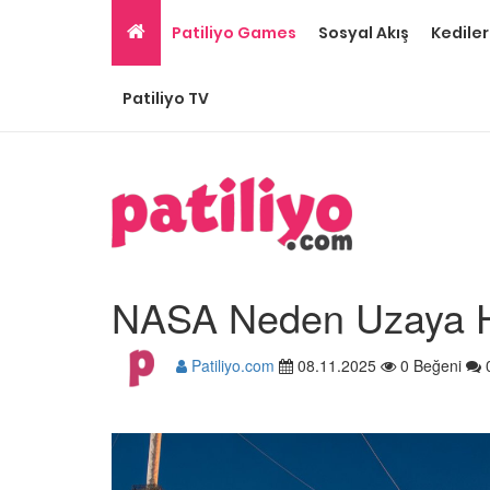
Patiliyo Games
Sosyal Akış
Kediler
Patiliyo TV
NASA Neden Uzaya H
Patiliyo.com
08.11.2025
0 Beğeni
Tüm Sanatçılarımıza 
Olması Gereken 23
Hayvansever Ünlü