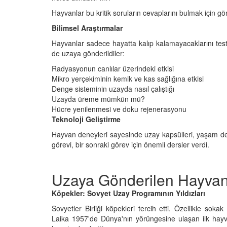
26
Açarak" Terk Eden Ha
Hayvanlar bu kritik soruların cevaplarını bulmak için gön
Hangisidir?
nin Gerçek
Bilimsel Araştırmalar
09.01.2026
ı: Mamutlar Öldü,
Hayvanlar sadece hayatta kalıp kalamayacaklarını test 
atta Kaldı?
de uzaya gönderildiler:
Masum Kuryeler: Uyu
26
Kaçakçılığında Kullan
Radyasyonun canlılar üzerindeki etkisi
Hayvanlar
Mikro yerçekiminin kemik ve kas sağlığına etkisi
09.01.2026
Denge sisteminin uzayda nasıl çalıştığı
Uzayda üreme mümkün mü?
Hücre yenilenmesi ve doku rejenerasyonu
Teknoloji Geliştirme
Hayvan deneyleri sayesinde uzay kapsülleri, yaşam deste
görevi, bir sonraki görev için önemli dersler verdi.
Uzaya Gönderilen Hayvan
Köpekler: Sovyet Uzay Programının Yıldızları
Sovyetler Birliği köpekleri tercih etti. Özellikle soka
Laika 1957'de Dünya'nın yörüngesine ulaşan ilk hayva