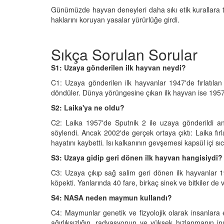
Günümüzde hayvan deneyleri daha sıkı etik kurallara tab
haklarını koruyan yasalar yürürlüğe girdi.
Sıkça Sorulan Sorular
S1: Uzaya gönderilen ilk hayvan neydi?
C1: Uzaya gönderilen ilk hayvanlar 1947'de fırlatıla
döndüler. Dünya yörüngesine çıkan ilk hayvan ise 1957'd
S2: Laika'ya ne oldu?
C2: Laika 1957'de Sputnik 2 ile uzaya gönderildi a
söylendi. Ancak 2002'de gerçek ortaya çıktı: Laika fı
hayatını kaybetti. Isı kalkanının gevşemesi kapsül içi 
S3: Uzaya gidip geri dönen ilk hayvan hangisiydi?
C3: Uzaya çıkıp sağ salim geri dönen ilk hayvanlar 19
köpekti. Yanlarında 40 fare, birkaç sinek ve bitkiler de 
S4: NASA neden maymun kullandı?
C4: Maymunlar genetik ve fizyolojik olarak insanlara 
ağırlıksızlığın, radyasyonun ve yüksek hızlanmanın in