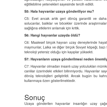
eğitilebilme yetenekleri sayesinde tercih edildi.
S5: Hala hayvanlar uzaya gönderiliyor mu?
C5: Evet ancak artık geri dönüş garantili ve daha i
solucanlar, balıklar ve böcekler üzerinde araştırmalar
sağlığına etkilerini anlamak için kritik.
S6: Hangi hayvanlar uzayda öldü?
C6: Maalesef birçok hayvan uzay deneylerinde hayatını k
maymunlar, Laika ve diğer birçok Sovyet köpeği, bazı far
teknoloji yetersiz olduğu için kayıplar yüksekti.
S7: Hayvanların uzaya gönderilmesi neden önemli
C7: Hayvanlar olmadan insanlı uzay yolculukları mümkün
canlılar üzerindeki etkileri bilinmiyordu. Hayvanlar s
dönüş teknolojileri geliştirildi. Ancak bugün bu ka
kullanmaya özen gösterilmektedir.
Sonuç
Uzaya gönderilen hayvanlar insanlığın uzay çağ