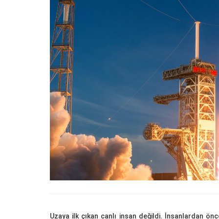
22.05.2020
Kedi Seven Kadınların
Harikası Olduğunun 15
22.05.2020
Türkiye'de Pitbull Be
Yasal mı? 2025 Günce
Yasalar ve Cezalar
30.10.2025
Havaalanında 1 Hafta
Bekletilen Kimsenin
Sahiplenmediği Kutud
Ne Çıkıyor
22.05.2020
Türkiye’deki Hayvan
Hastaneleri ve İletişim 
20.05.2020
Uzaya ilk çıkan canlı insan değildi. İnsanlardan ön