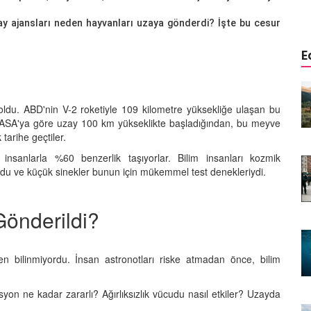
zay ajansları neden hayvanları uzaya gönderdi? İşte bu cesur
E
istemi:
Aşağısı Neresi? Hangi Canlılar
r Önce
Yerçekimini Hissetmez veya
 oldu. ABD'nin V-2 roketiyle 109 kilometre yüksekliğe ulaşan bu
Umursamaz?
. NASA'ya göre uzay 100 km yükseklikte başladığından, bu meyve
09.01.2026
tarihe geçtiler.
sanlarla %60 benzerlik taşıyorlar. Bilim insanları kozmik
Yaşar:
Biyolojik Radar: Hangi
ordu ve küçük sinekler bunun için mükemmel test denekleriydi.
enen Tek
Hayvanlar Elektriği "Görür"?
08.01.2026
önderildi?
Görünmeyeni Görenler: Hangi
rsiyonu?
Hayvanlar Ultraviyole (UV) Işığı
n Banka
Görür?
en bilinmiyordu. İnsan astronotları riske atmadan önce, bilim
07.01.2026
yon ne kadar zararlı? Ağırlıksızlık vücudu nasıl etkiler? Uzayda
Doğanın Hatası mı, Mucizesi mi?
yi "Delik
Hangi Hayvanlar İki Başlı Doğar?