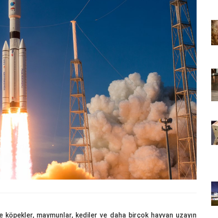
22.05.2020
 Bir Dünya
Kedi Seven Kadınların Bir Dünya
 Kanıtı
Harikası Olduğunun 15 Kanıtı
22.05.2020
slemek
Türkiye'de Pitbull Beslemek
l Durum,
Yasal mı? 2025 Güncel Durum,
Yasalar ve Cezalar
30.10.2025
 Boyunca
Havaalanında 1 Hafta Boyunca
Bekletilen Kimsenin
an Bakın
Sahiplenmediği Kutudan Bakın
Ne Çıkıyor
22.05.2020
Türkiye’deki Hayvan
Bilgileri
Hastaneleri ve İletişim Bilgileri
20.05.2020
ce köpekler, maymunlar, kediler ve daha birçok hayvan uzayın