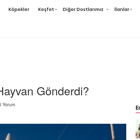
Köpekler
Keşfet
Diğer Dostlarımız
İlanlar
ayvan Gönderdi?
0 Yorum
E
Örnek
Tüm Sanatçılarımıza Örnek
Olması Gereken 23
Hayvansever Ünlü