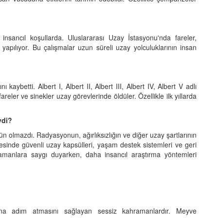
nsancıl koşullarda. Uluslararası Uzay İstasyonu'nda fareler,
 yapılıyor. Bu çalışmalar uzun süreli uzay yolculuklarının insan
aybetti. Albert I, Albert II, Albert III, Albert IV, Albert V adlı
eler ve sinekler uzay görevlerinde öldüler. Özellikle ilk yıllarda
ydi?
 olmazdı. Radyasyonun, ağırlıksızlığın ve diğer uzay şartlarının
ayesinde güvenli uzay kapsülleri, yaşam destek sistemleri ve geri
hramanlara saygı duyarken, daha insancıl araştırma yöntemleri
ına adım atmasını sağlayan sessiz kahramanlardır. Meyve