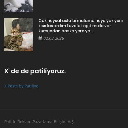
Cok huysal asla tırmalama huyu yok yeni
kısırlastırdım tuvalet egitimi de var
kumundan baska yere ya...
02.03.2026
X' de de patiliyoruz.
X Posts by Patiliyo
Patido Reklam Pazarlama Bilişim A.Ş.