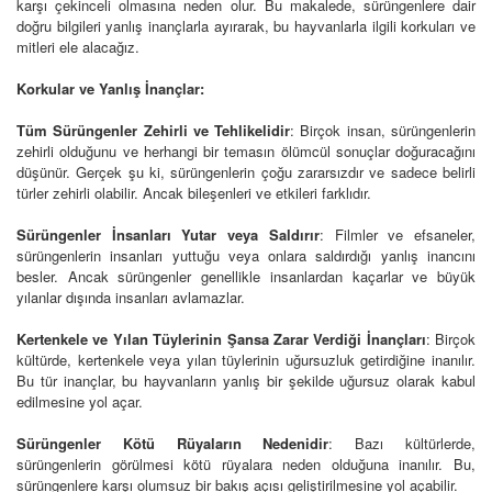
karşı çekinceli olmasına neden olur. Bu makalede, sürüngenlere dair
doğru bilgileri yanlış inançlarla ayırarak, bu hayvanlarla ilgili korkuları ve
mitleri ele alacağız.
Korkular ve Yanlış İnançlar:
Tüm Sürüngenler Zehirli ve Tehlikelidir
: Birçok insan, sürüngenlerin
zehirli olduğunu ve herhangi bir temasın ölümcül sonuçlar doğuracağını
düşünür. Gerçek şu ki, sürüngenlerin çoğu zararsızdır ve sadece belirli
türler zehirli olabilir. Ancak bileşenleri ve etkileri farklıdır.
Sürüngenler İnsanları Yutar veya Saldırır
: Filmler ve efsaneler,
sürüngenlerin insanları yuttuğu veya onlara saldırdığı yanlış inancını
besler. Ancak sürüngenler genellikle insanlardan kaçarlar ve büyük
yılanlar dışında insanları avlamazlar.
Kertenkele ve Yılan Tüylerinin Şansa Zarar Verdiği İnançları
: Birçok
kültürde, kertenkele veya yılan tüylerinin uğursuzluk getirdiğine inanılır.
Bu tür inançlar, bu hayvanların yanlış bir şekilde uğursuz olarak kabul
edilmesine yol açar.
Sürüngenler Kötü Rüyaların Nedenidir
: Bazı kültürlerde,
sürüngenlerin görülmesi kötü rüyalara neden olduğuna inanılır. Bu,
sürüngenlere karşı olumsuz bir bakış açısı geliştirilmesine yol açabilir.