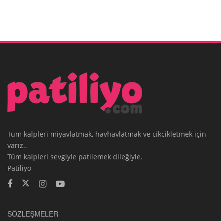
Tüm kalpleri miyavlatmak, havhavlatmak ve cikcikletmek için
varız..
Tüm kalpleri sevgiyle patilemek dileğiyle.
Patiliyo
SÖZLEŞMELER