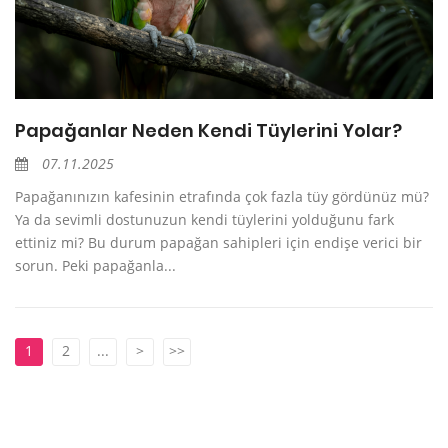
Papağanlar Neden Kendi Tüylerini Yolar?
07.11.2025
Papağanınızın kafesinin etrafında çok fazla tüy gördünüz mü?
Ya da sevimli dostunuzun kendi tüylerini yolduğunu fark
ettiniz mi? Bu durum papağan sahipleri için endişe verici bir
sorun. Peki papağanla...
1
2
...
>
>>