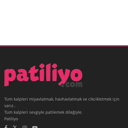
Tüm kalpleri miyavlatmak, havhavlatmak ve cikcikletmek için
varız..
Tüm kalpleri sevgiyle patilemek dileğiyle.
Patiliyo