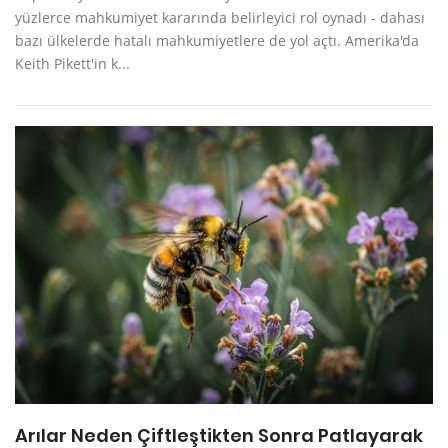
yüzlerce mahkumiyet kararında belirleyici rol oynadı - dahası
bazı ülkelerde hatalı mahkumiyetlere de yol açtı. Amerika'da
Keith Pikett'in k...
Arılar Neden Çiftleştikten Sonra Patlayarak