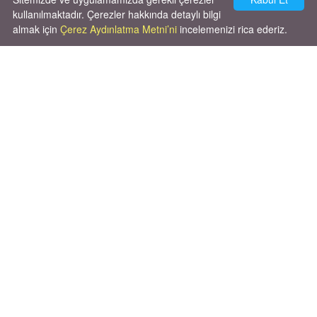
Cok huysal asla tırmalama huyu yok yeni
kısırlastırdım tuvalet egitimi de var
kullanılmaktadır. Çerezler hakkında detaylı bilgi
kumundan baska yere ya...
almak için
Çerez Aydınlatma Metni’ni
incelemenizi rica ederiz.
02.03.2026
Unutma ki hayvanlar kendi hayatlarını
yaşamak için doğmuşlardır, sana hizmet
etmek için değil!
06.10.2025
X' de de patiliyoruz.
X Posts by Patiliyo