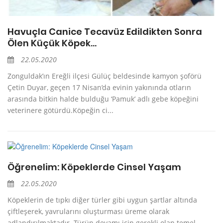
Havuçla Canice Tecavüz Edildikten Sonra
Ölen Küçük Köpek…
22.05.2020
Zonguldak’ın Ereğli ilçesi Gülüç beldesinde kamyon şoförü
Çetin Duyar, geçen 17 Nisan’da evinin yakınında otların
arasında bitkin halde bulduğu ‘Pamuk’ adlı gebe köpeğini
veterinere götürdü.Köpeğin ci...
Öğrenelim: Köpeklerde Cinsel Yaşam
22.05.2020
Köpeklerin de tıpkı diğer türler gibi uygun şartlar altında
çiftleşerek, yavrularını oluşturması üreme olarak
adlandırılmaktadır. Türün devamı için gerekli olan temel