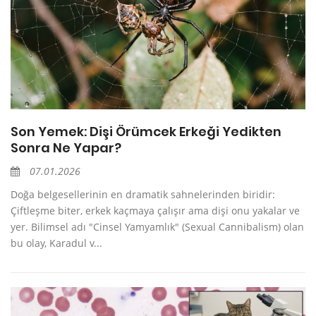
Son Yemek: Dişi Örümcek Erkeği Yedikten
Sonra Ne Yapar?
07.01.2026
Doğa belgesellerinin en dramatik sahnelerinden biridir:
Çiftleşme biter, erkek kaçmaya çalışır ama dişi onu yakalar ve
yer. Bilimsel adı "Cinsel Yamyamlık" (Sexual Cannibalism) olan
bu olay, Karadul v...