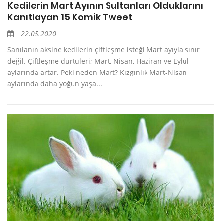
Kedilerin Mart Ayının Sultanları Olduklarını
Kanıtlayan 15 Komik Tweet
22.05.2020
Sanılanın aksine kedilerin çiftleşme isteği Mart ayıyla sınır
değil. Çiftleşme dürtüleri; Mart, Nisan, Haziran ve Eylül
aylarında artar. Peki neden Mart? Kızgınlık Mart-Nisan
aylarında daha yoğun yaşa...