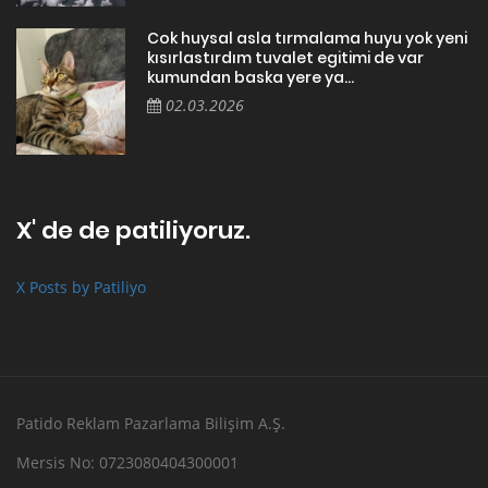
Cok huysal asla tırmalama huyu yok yeni
kısırlastırdım tuvalet egitimi de var
kumundan baska yere ya...
02.03.2026
X' de de patiliyoruz.
X Posts by Patiliyo
Patido Reklam Pazarlama Bilişim A.Ş.
Mersis No: 0723080404300001