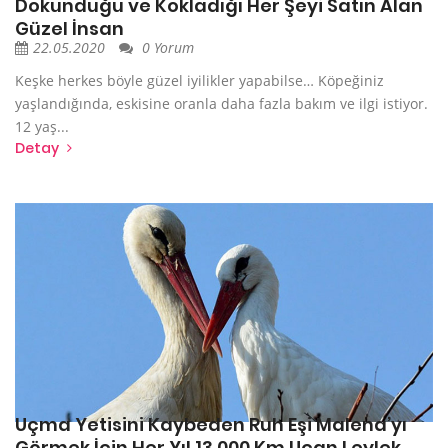
Dokunduğu ve Kokladığı Her Şeyi Satın Alan
Güzel İnsan
22.05.2020
0 Yorum
Keşke herkes böyle güzel iyilikler yapabilse… Köpeğiniz
yaşlandığında, eskisine oranla daha fazla bakım ve ilgi istiyor.
12 yaş...
Detay
Uçma Yetisini Kaybeden Ruh Eşi Malena’yı
Görmek İçin Her Yıl 13.000 Km Uçan Leylek