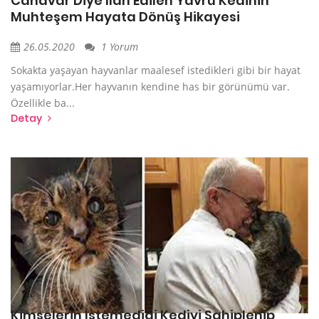
Canavar Diye İlan Edilen Yavru Kedinin
Muhteşem Hayata Dönüş Hikayesi
26.05.2020
1 Yorum
Sokakta yaşayan hayvanlar maalesef istedikleri gibi bir hayat
yaşamıyorlar.Her hayvanın kendine has bir görünümü var.
Özellikle ba...
Detay
Kimselerin İstemediği Kediyi Sahiplenip