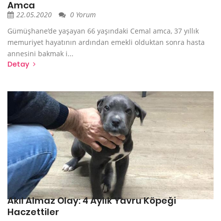
Amca
22.05.2020
0 Yorum
Gümüşhane’de yaşayan 66 yaşındaki Cemal amca, 37 yıllık
memuriyet hayatının ardından emekli olduktan sonra hasta
annesini bakmak i...
Detay
Akıl Almaz Olay: 4 Aylık Yavru Köpeği
Haczettiler