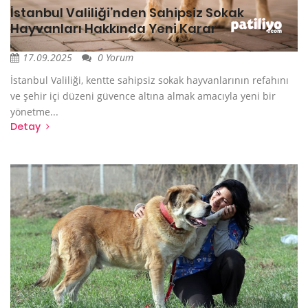
İstanbul Valiliği’nden Sahipsiz Sokak
Hayvanları Hakkında Yeni Karar
17.09.2025
0 Yorum
İstanbul Valiliği, kentte sahipsiz sokak hayvanlarının refahını
ve şehir içi düzeni güvence altına almak amacıyla yeni bir
yönetme...
Detay