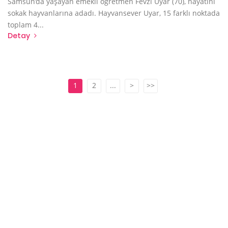
Samsun’da yaşayan emekli öğretmen Fevzi Uyar (70), hayatını
sokak hayvanlarına adadı. Hayvansever Uyar, 15 farklı noktada
toplam 4...
Detay
1
2
...
>
>>