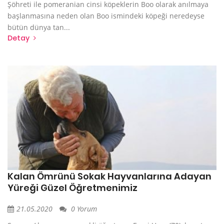
Şöhreti ile pomeranian cinsi köpeklerin Boo olarak anılmaya
başlanmasına neden olan Boo ismindeki köpeği neredeyse
bütün dünya tan...
Detay
Kalan Ömrünü Sokak Hayvanlarına Adayan
Yüreği Güzel Öğretmenimiz
21.05.2020
0 Yorum