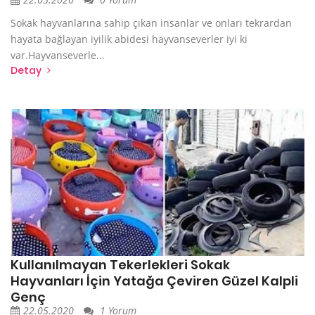
Sokak hayvanlarına sahip çıkan insanlar ve onları tekrardan
hayata bağlayan iyilik abidesi hayvanseverler iyi ki
var.Hayvanseverle...
Detay
Kullanılmayan Tekerlekleri Sokak
Hayvanları İçin Yatağa Çeviren Güzel Kalpli
Genç
22.05.2020
1 Yorum