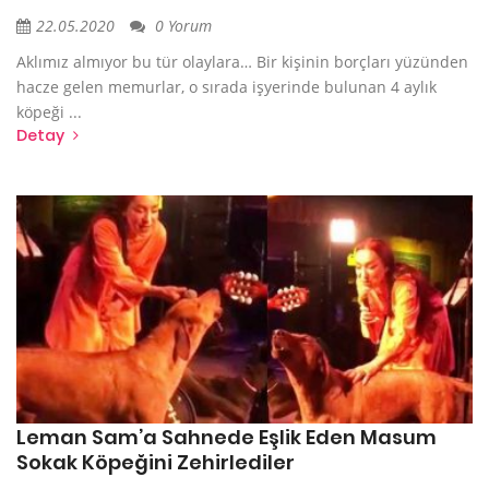
22.05.2020
0 Yorum
Aklımız almıyor bu tür olaylara… Bir kişinin borçları yüzünden
hacze gelen memurlar, o sırada işyerinde bulunan 4 aylık
köpeği ...
Detay
Leman Sam’a Sahnede Eşlik Eden Masum
Sokak Köpeğini Zehirlediler