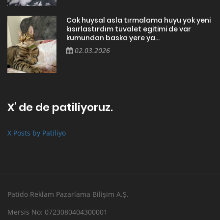
Cok huysal asla tırmalama huyu yok yeni
kısırlastırdım tuvalet egitimi de var
kumundan baska yere ya...
02.03.2026
X' de de patiliyoruz.
X Posts by Patiliyo
Patido Reklam Pazarlama Bilişim A.Ş.
Mersis No: 0723080404300001