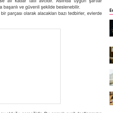
ise av kadar tatlı avcıdır. Aslında uygun şartlar
 başarılı ve güvenli şekilde beslenebilir.
E
ir parçası olarak alacakları bazı tedbirler, evlerde
edinizle
Sarman Kediler Neden
Yaratıcı
“Yaramaz”? Kısa Bir Blog
25.09.2025
Kediler Neden Dört Ayak
 Mama mı,
Üzerine Düşer? Evrimsel
ı ve
Adaptasyon
22.09.2025
Kedilerin Bıyıkları Neden Bu
rde Ayrılık
Kadar Önemli? Evrimsel İşlevleri
temleri
22.09.2025
Kışın Tekir Kedi Bakımı: Soğuk
en
Havada Kediniz İçin 13 Önemli
rimsel Bir
İpucu
19.09.2025