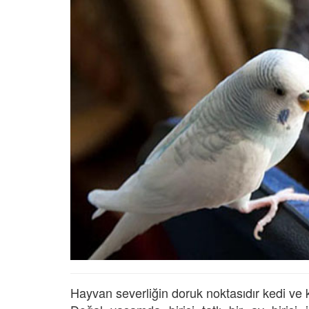
Tüm İnsanların Ders Ç
Gereken 26 Hayvanse
22.05.2020
Anne Kedi Yavrusunu
Reddeder ve Terk Ede
22.05.2020
Evde Beslenebilecek En
Küçük Kedi Cinsi
22.05.2020
Yavru Kedilerde Pire N
Temizlenir?
22.05.2020
Hayvan severliğin doruk noktasıdır kedi ve