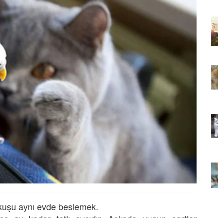
ıkarması
Tüm İnsanların Ders Çıkarması
ver Söz
Gereken 26 Hayvansever Söz
22.05.2020
 Neden
Anne Kedi Yavrusunu Neden
r?
Reddeder ve Terk Eder?
22.05.2020
 Tatlı 21
Evde Beslenebilecek En Tatlı 21
Küçük Kedi Cinsi
22.05.2020
asıl
Yavru Kedilerde Pire Nasıl
Temizlenir?
22.05.2020
 kuşu aynı evde beslemek.