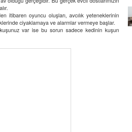
av olduğu gerçeğidir. Bu gerçek evcil dostlarımızın
lır.
Özel Bir Bağ: Tekir Kedilerle
den itibaren oyuncu oluşları, avcılık yeteneklerinin
emez"?
Kurulan Derin Dostlukların
el
Psikolojisi
düklerinde ciyaklamaya ve alarmlar vermeye başlar.
15.09.2025
 kuşunuz var ise bu sorun sadece kedinin kuşun