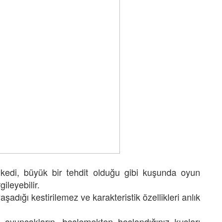
 kedi, büyük bir tehdit olduğu gibi kuşunda oyun
gileyebilir.
adığı kestirilemez ve karakteristik özellikleri anlık
n oyuncakların, beslemekten hoşlandığınız kuşları