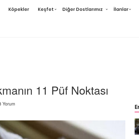
Köpekler
Keşfet
Diğer Dostlarımız
İlanlar
kmanın 11 Püf Noktası
3 Yorum
E
r ve
Gri Kedi Cinsleri: 14 Tür ve
Özellikleri
26.05.2020