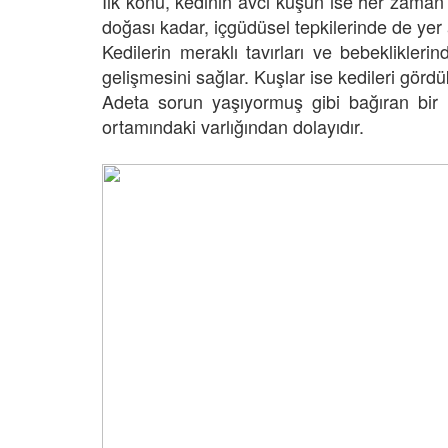
İlk konu, kedinin avcı kuşun ise her zaman 
05.10.2025
doğası kadar, içgüdüsel tepkilerinde de yer a
r'da Kedilerin Kutsal
Kedilerin meraklı tavırları ve bebekliklerin
ılardan Yasalara
Kediler Neden "Eğitil
Büyülü Dünyası
Vahşi Atalarına Bilims
gelişmesini sağlar. Kuşlar ise kedileri gör
Yolculuk
25
Adeta sorun yaşıyormuş gibi bağıran bir
03.10.2025
ortamındaki varlığından dolayıdır.