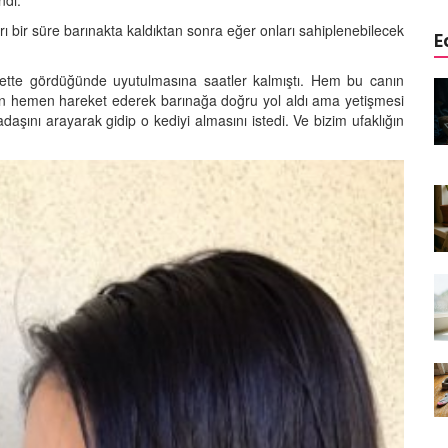
ndı.
ı bir süre barınakta kaldıktan sonra eğer onları sahiplenebilecek
E
ernette gördüğünde uyutulmasına saatler kalmıştı. Hem bu canın
edinizle
Sarman Kediler Neden
çin hemen hareket ederek barınağa doğru yol aldı ama yetişmesi
Yaratıcı
“Yaramaz”? Kısa Bir Blog
aşını arayarak gidip o kediyi almasını istedi. Ve bizim ufaklığın
25.09.2025
Kediler Neden Dört Ayak
 Mama mı,
Üzerine Düşer? Evrimsel
ı ve
Adaptasyon
22.09.2025
Kedilerin Bıyıkları Neden Bu
rde Ayrılık
Kadar Önemli? Evrimsel İşlevleri
temleri
22.09.2025
Kışın Tekir Kedi Bakımı: Soğuk
en
Havada Kediniz İçin 13 Önemli
rimsel Bir
İpucu
19.09.2025