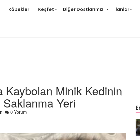
Köpekler
Keşfet
Diğer Dostlarımız
İlanlar
 Kaybolan Minik Kedinin
 Saklanma Yeri
E
ni
0 Yorum
r ve
Gri Kedi Cinsleri: 14 Tür ve
Özellikleri
26.05.2020