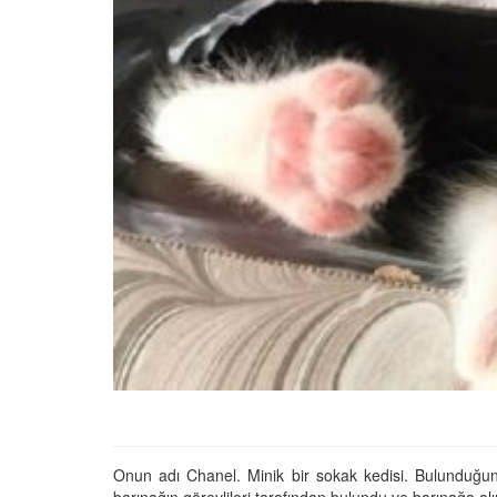
Tüm İnsanların Ders Ç
Gereken 26 Hayvanse
22.05.2020
Anne Kedi Yavrusunu
Reddeder ve Terk Ede
22.05.2020
Evde Beslenebilecek En
Küçük Kedi Cinsi
22.05.2020
Yavru Kedilerde Pire N
Temizlenir?
22.05.2020
Onun adı Chanel. Minik bir sokak kedisi. Bulunduğund