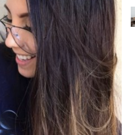
Özel Bir Bağ: Tekir Kedilerle
emez"?
Kurulan Derin Dostlukların
el
Psikolojisi
15.09.2025