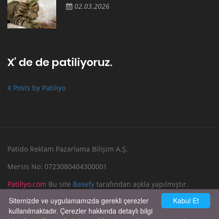
02.03.2026
X' de de patiliyoruz.
X Posts by Patiliyo
Patido Reklam Pazarlama Bilişim A.Ş.
Mersis No: 0723080404300001
Patiliyo.com
Bu site
Basefy
tarafından aşkla yapılmıştır.
Sitemizde ve uygulamamızda gerekli çerezler
Kabul Et
Reklam Verin
Bize Yazın
kullanılmaktadır. Çerezler hakkında detaylı bilgi