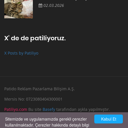
02.03.2026
X' de de patiliyoruz.
X Posts by Patiliyo
Patido Reklam Pazarlama Bilişim A.Ş.
Mersis No: 0723080404300001
Patiliyo.com
Bu site
Basefy
tarafından aşkla yapılmıştır.
Sitemizde ve uygulamamızda gerekli çerezler
Kabul Et
Reklam Verin
Bize Yazın
kullanılmaktadır. Çerezler hakkında detaylı bilgi