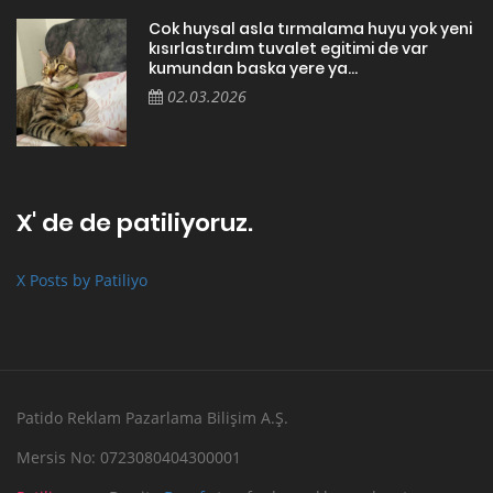
Cok huysal asla tırmalama huyu yok yeni
kısırlastırdım tuvalet egitimi de var
kumundan baska yere ya...
02.03.2026
X' de de patiliyoruz.
X Posts by Patiliyo
Patido Reklam Pazarlama Bilişim A.Ş.
Mersis No: 0723080404300001