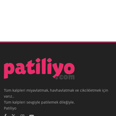
Tüm kalpleri miyavlatmak, havhavlatmak ve cikcikletmek için
varız..
Tüm kalpleri sevgiyle patilemek dileğiyle.
Patiliyo