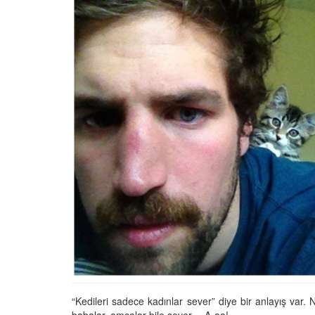
Tüm İnsanların Ders Ç
Gereken 26 Hayvanse
22.05.2020
Anne Kedi Yavrusunu
Reddeder ve Terk Ede
22.05.2020
Evde Beslenebilecek En
Küçük Kedi Cinsi
22.05.2020
Yavru Kedilerde Pire N
Temizlenir?
22.05.2020
“Kedileri sadece kadınlar sever” diye bir anlayış var.