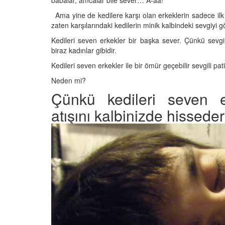
babalar, amcalar bile sever… A-aa!
Ama yine de kedilere karşı olan erkeklerin sadece ilk 
zaten karşılarındaki kedilerin minik kalbindeki sevgiyi g
Kedileri seven erkekler bir başka sever. Çünkü sevgin
den Sahiplerine Ölü
Kedi Oyunları: "Evde K
biraz kadınlar gibidir.
tirir? Gerçek Şok
Oynayabileceğiniz 10 
Aktivite"
Kedileri seven erkekler ile bir ömür geçebilir sevgili pat
25
11.10.2025
Neden mi?
Çünkü kedileri seven er
h Olunca Gerçekten
Kedi Beslenmesi: "Çiğ
mu?
Kuru Mama mı? Artılar
atışını kalbinizde hisseder
Eksileri"
25
11.10.2025
nin Genetik Sırrı:
Farklı Renk Gözleri
Kedi Psikolojisi: Kedile
Kaygısı ve Çözüm Yön
25
11.10.2025
liği: Evde Kediler İçin
Kediler Zamanla Ned
 Yaygın Bitki
Mırlamaya Başladı? Ev
Bakış
25