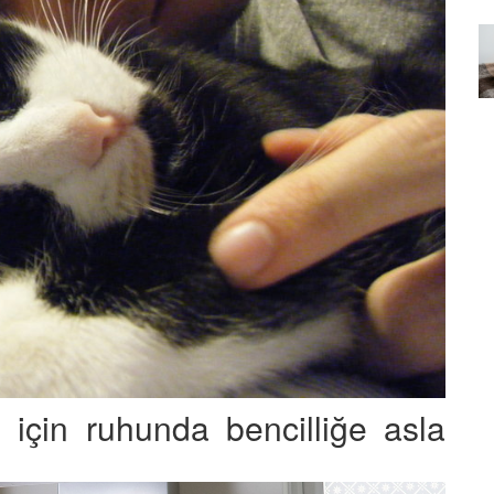
Özel Bir Bağ: Tekir Kedilerle
emez"?
Kurulan Derin Dostlukların
el
Psikolojisi
15.09.2025
 için ruhunda bencilliğe asla