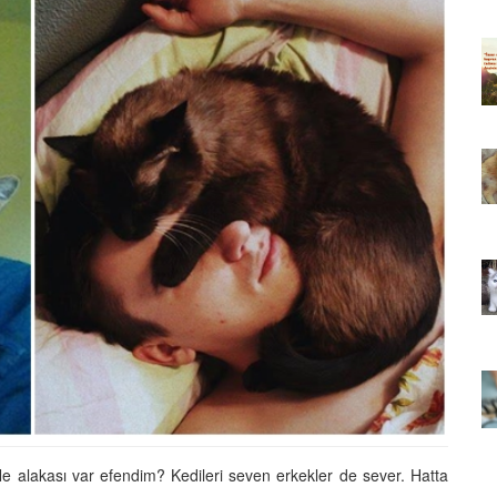
ıkarması
Tüm İnsanların Ders Çıkarması
ver Söz
Gereken 26 Hayvansever Söz
22.05.2020
 Neden
Anne Kedi Yavrusunu Neden
r?
Reddeder ve Terk Eder?
22.05.2020
 Tatlı 21
Evde Beslenebilecek En Tatlı 21
Küçük Kedi Cinsi
22.05.2020
asıl
Yavru Kedilerde Pire Nasıl
Temizlenir?
22.05.2020
 Ne alakası var efendim? Kedileri seven erkekler de sever. Hatta