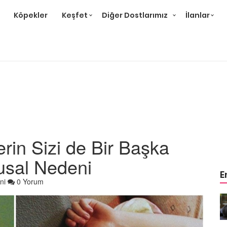
Köpekler
Keşfet
Diğer Dostlarımız
İlanlar
erin Sizi de Bir Başka
usal Nedeni
E
ni
0 Yorum
r ve
Gri Kedi Cinsleri: 14 Tür ve
Özellikleri
26.05.2020