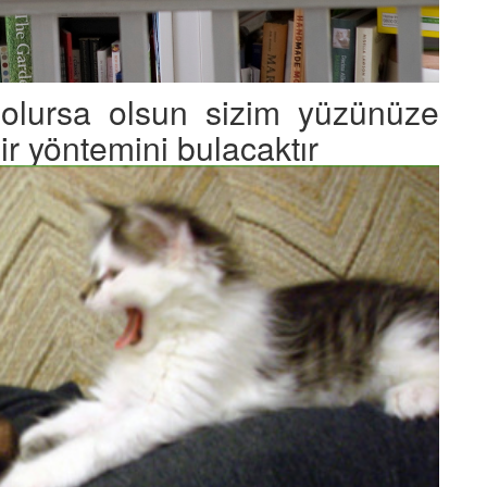
 olursa olsun sizim yüzünüze
r yöntemini bulacaktır