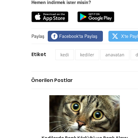
Hemen indirmek ister misin?
Paylaş
Facebook'ta Paylaş
X'te Pay
Etiket
kedi
kediler
anavatan
d
Önerilen Postlar
Kedilerde Renk Körlüğü ve Renk Algısı