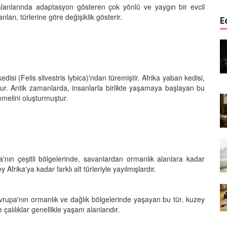
lanlarında adaptasyon gösteren çok yönlü ve yaygın bir evcil
arı, türlerine göre değişiklik gösterir.
E
edinizle
Sarman Kediler Neden
Yaratıcı
“Yaramaz”? Kısa Bir Blog
25.09.2025
edisi (Felis silvestris lybica)'ndan türemiştir. Afrika yaban kedisi,
r. Antik zamanlarda, insanlarla birlikte yaşamaya başlayan bu
Kediler Neden Dört Ayak
temelini oluşturmuştur.
 Mama mı,
Üzerine Düşer? Evrimsel
ı ve
Adaptasyon
22.09.2025
Kedilerin Bıyıkları Neden Bu
rde Ayrılık
Kadar Önemli? Evrimsel İşlevleri
a'nın çeşitli bölgelerinde, savanlardan ormanlık alanlara kadar
temleri
22.09.2025
rika'ya kadar farklı alt türleriyle yayılmışlardır.
Kışın Tekir Kedi Bakımı: Soğuk
en
Havada Kediniz İçin 13 Önemli
rupa'nın ormanlık ve dağlık bölgelerinde yaşayan bu tür, kuzey
rimsel Bir
İpucu
çalılıklar genellikle yaşam alanlarıdır.
19.09.2025