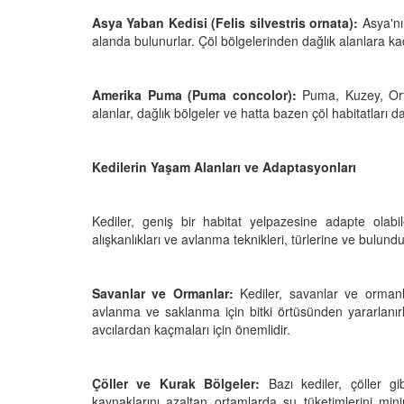
05.10.2025
Asya Yaban Kedisi (Felis silvestris ornata):
Asya'nın
r'da Kedilerin Kutsal
alanda bulunurlar. Çöl bölgelerinden dağlık alanlara ka
ılardan Yasalara
Kediler Neden "Eğitil
Büyülü Dünyası
Vahşi Atalarına Bilims
Yolculuk
25
Amerika Puma (Puma concolor):
Puma, Kuzey, Ort
03.10.2025
alanlar, dağlık bölgeler ve hatta bazen çöl habitatları da
Kedilerin Yaşam Alanları ve Adaptasyonları
Kediler, geniş bir habitat yelpazesine adapte olab
alışkanlıkları ve avlanma teknikleri, türlerine ve bulundu
Savanlar ve Ormanlar:
Kediler, savanlar ve ormanlı
avlanma ve saklanma için bitki örtüsünden yararlanırl
avcılardan kaçmaları için önemlidir.
Çöller ve Kurak Bölgeler:
Bazı kediler, çöller gi
kaynaklarını azaltan ortamlarda su tüketimlerini mini