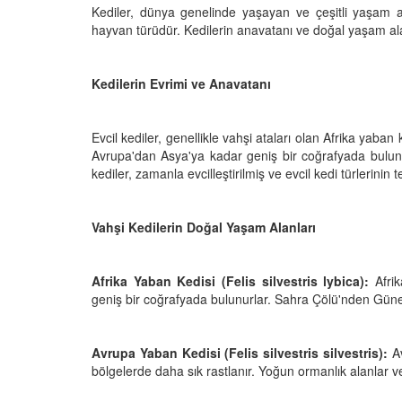
Kediler, dünya genelinde yaşayan ve çeşitli yaşam a
hayvan türüdür. Kedilerin anavatanı ve doğal yaşam alanl
den Sahiplerine Ölü
Kedi Oyunları: "Evde K
Kedilerin Evrimi ve Anavatanı
tirir? Gerçek Şok
Oynayabileceğiniz 10 
Aktivite"
Evcil kediler, genellikle vahşi ataları olan Afrika yaban k
25
11.10.2025
Avrupa'dan Asya'ya kadar geniş bir coğrafyada bulunu
kediler, zamanla evcilleştirilmiş ve evcil kedi türlerinin 
h Olunca Gerçekten
Kedi Beslenmesi: "Çiğ
mu?
Kuru Mama mı? Artılar
Eksileri"
25
Vahşi Kedilerin Doğal Yaşam Alanları
11.10.2025
nin Genetik Sırrı:
Farklı Renk Gözleri
Kedi Psikolojisi: Kedile
Afrika Yaban Kedisi (Felis silvestris lybica):
Afrik
Kaygısı ve Çözüm Yön
geniş bir coğrafyada bulunurlar. Sahra Çölü'nden Güney Af
25
11.10.2025
liği: Evde Kediler İçin
Kediler Zamanla Ned
Avrupa Yaban Kedisi (Felis silvestris silvestris):
Av
 Yaygın Bitki
Mırlamaya Başladı? Ev
bölgelerde daha sık rastlanır. Yoğun ormanlık alanlar ve 
Bakış
25