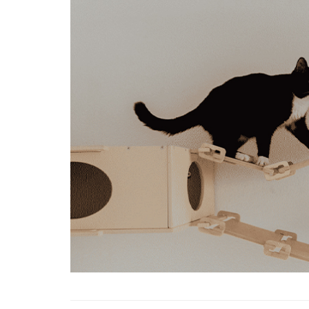
Tüm İnsanların Ders Ç
Gereken 26 Hayvanse
22.05.2020
Anne Kedi Yavrusunu
Reddeder ve Terk Ede
22.05.2020
Evde Beslenebilecek En
Küçük Kedi Cinsi
22.05.2020
Yavru Kedilerde Pire N
Temizlenir?
22.05.2020