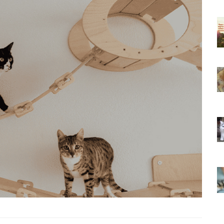
ıkarması
Tüm İnsanların Ders Çıkarması
ver Söz
Gereken 26 Hayvansever Söz
22.05.2020
 Neden
Anne Kedi Yavrusunu Neden
r?
Reddeder ve Terk Eder?
22.05.2020
 Tatlı 21
Evde Beslenebilecek En Tatlı 21
Küçük Kedi Cinsi
22.05.2020
asıl
Yavru Kedilerde Pire Nasıl
Temizlenir?
22.05.2020