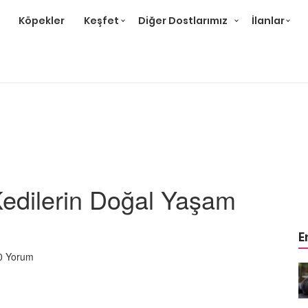
Köpekler
Keşfet
Diğer Dostlarımız
İlanlar
Kedilerin Doğal Yaşam
E
0 Yorum
r ve
Gri Kedi Cinsleri: 14 Tür ve
Özellikleri
26.05.2020