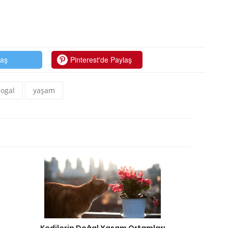
laş
Pinterest'de Paylaş
ogal
yaşam
Kedilerin Doğal Yaşam Ortamları