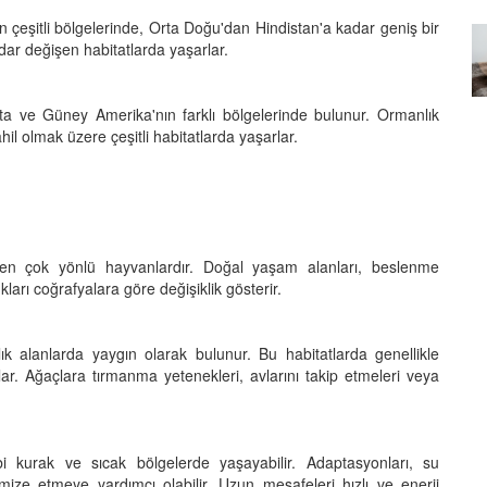
 çeşitli bölgelerinde, Orta Doğu'dan Hindistan'a kadar geniş bir
Özel Bir Bağ: Tekir Kedilerle
dar değişen habitatlarda yaşarlar.
emez"?
Kurulan Derin Dostlukların
el
Psikolojisi
15.09.2025
a ve Güney Amerika'nın farklı bölgelerinde bulunur. Ormanlık
hil olmak üzere çeşitli habitatlarda yaşarlar.
ilen çok yönlü hayvanlardır. Doğal yaşam alanları, beslenme
kları coğrafyalara göre değişiklik gösterir.
k alanlarda yaygın olarak bulunur. Bu habitatlarda genellikle
ar. Ağaçlara tırmanma yetenekleri, avlarını takip etmeleri veya
bi kurak ve sıcak bölgelerde yaşayabilir. Adaptasyonları, su
mize etmeye yardımcı olabilir. Uzun mesafeleri hızlı ve enerji