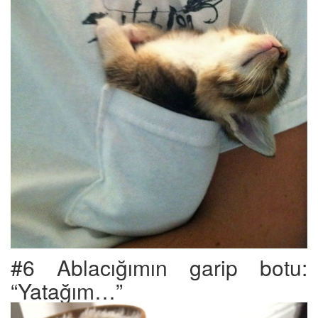
#6 Ablacığımın garip botu:
“Yatağım…”