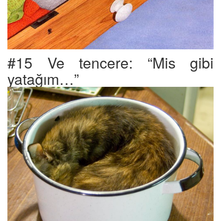
#15 Ve tencere: “Mis gibi
yatağım…”