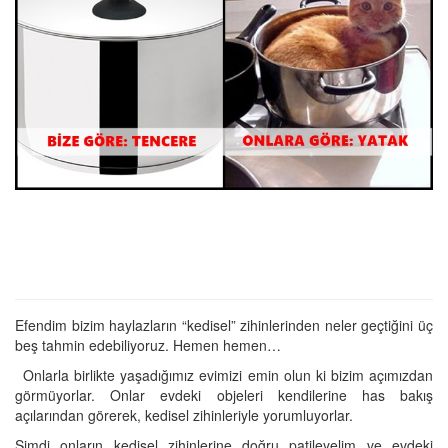
Efendim bizim haylazların “kedisel” zihinlerinden neler geçtiğini üç
beş tahmin edebiliyoruz. Hemen hemen…
Onlarla birlikte yaşadığımız evimizi emin olun ki bizim açımızdan
görmüyorlar. Onlar evdeki objeleri kendilerine has bakış
açılarından görerek, kedisel zihinleriyle yorumluyorlar.
Şimdi onların kedisel zihinlerine doğru patileyelim ve evdeki