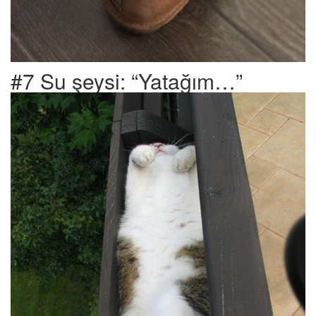
#7 Su şeysi: “Yatağım…”