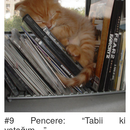
#9 Pencere: “Tabii ki
yatağım…”