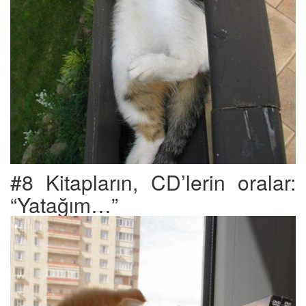
#8 Kitapların, CD’lerin oralar:
“Yatağım…”