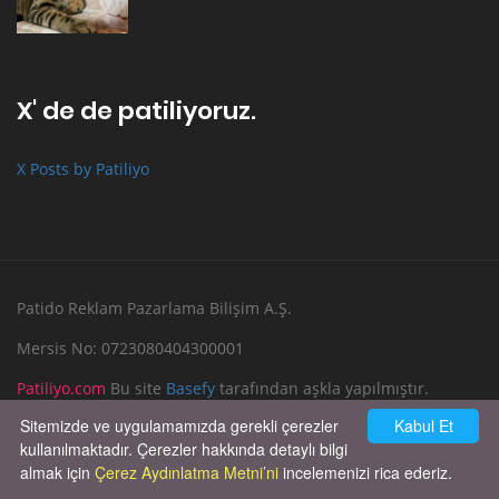
X' de de patiliyoruz.
X Posts by Patiliyo
Patido Reklam Pazarlama Bilişim A.Ş.
Mersis No: 0723080404300001
Patiliyo.com
Bu site
Basefy
tarafından aşkla yapılmıştır.
Sitemizde ve uygulamamızda gerekli çerezler
Kabul Et
Reklam Verin
Bize Yazın
kullanılmaktadır. Çerezler hakkında detaylı bilgi
almak için
Çerez Aydınlatma Metni’ni
incelemenizi rica ederiz.