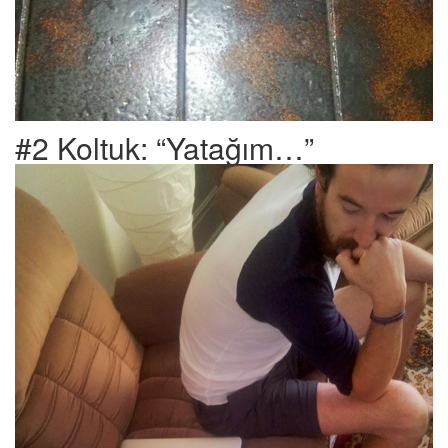
#2 Koltuk: “Yatağım…”