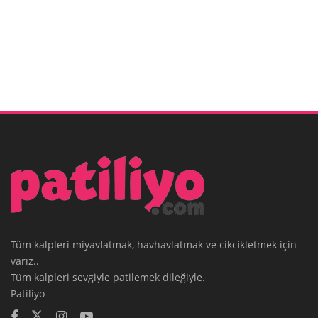
Tüm kalpleri miyavlatmak, havhavlatmak ve cikcikletmek için
varız..
Tüm kalpleri sevgiyle patilemek dileğiyle.
Patiliyo