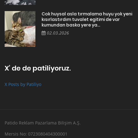
Cok huysal asla tırmalama huyu yok yeni
kısırlastırdım tuvalet egitimi de var
kumundan baska yere ya...
02.03.2026
X' de de patiliyoruz.
X Posts by Patiliyo
Patido Reklam Pazarlama Bilişim A.Ş.
Mersis No: 0723080404300001