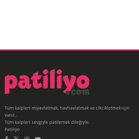
Tüm kalpleri miyavlatmak, havhavlatmak ve cikcikletmek için
varız..
Tüm kalpleri sevgiyle patilemek dileğiyle.
Patiliyo