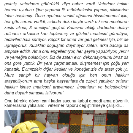
gelmiş, veterinere götürüldü’ diye haber verdi. Veteriner hekim
hemen uyutucu iğne yaparak ilk müdahalesini yapmış, dikişlerine
falan başlamış. Önce uyutucu verildi ağrılarını hissetmemesi için,
her gün serum verildi, sırtında doku kaybı vardı o kısmı mecburen
kesip alındı, 3 ameliyat geçirdi. Kafasına aldığı darbeden dolayı
retinanın arkasına kan toplanmış ve gözleri maalesef görmüyor,
tedavileri hala sürüyor. Küçük bir umut var geri gelmesi için, biz de
uğraşıyoruz. Kulakları doğuştan duymuyor zaten, arka bacağı da
ampute edildi. Ama onu engellemiyor, her şeyini yapabiliyor, yerini
ve yemeğini bulabiliyor. Biz de zaten evin dekorasyonunu biraz da
ona göre yaptık. Bir yere çarpmaması, düşmemesi için çoğu yeri
kapattık. Evimizdeki diğer kediler ve köpeğimizle de arası çok iyi.
Muro sahipli bir hayvan olduğu için ben onun hakkını
arayabiliyorum ama başka hayvanlara da eziyet yapılıyor onların
hakkını kimse maalesef arayamıyor. İnsanların ve belediyelerin
daha duyarlı olmasını istiyorum”
Onu kürekle döven cani kadın suçunu kabul etmedi ama güvenlik
kamerasına yakalandı, veteriner raporu değiştirilmeye çalışıldı…