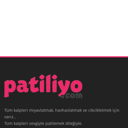
Tüm kalpleri miyavlatmak, havhavlatmak ve cikcikletmek için
varız..
Tüm kalpleri sevgiyle patilemek dileğiyle.