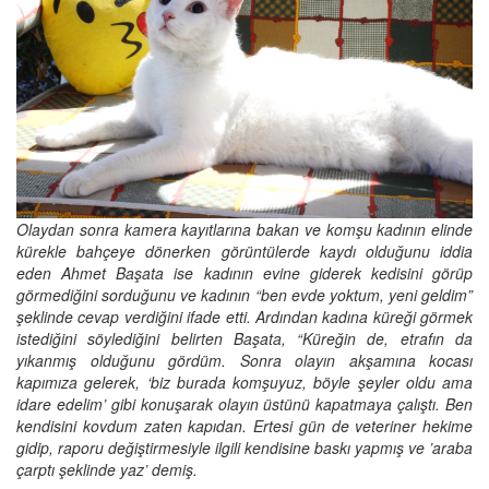
Olaydan sonra kamera kayıtlarına bakan ve komşu kadının elinde
kürekle bahçeye dönerken görüntülerde kaydı olduğunu iddia
eden Ahmet Başata ise kadının evine giderek kedisini görüp
görmediğini sorduğunu ve kadının “ben evde yoktum, yeni geldim”
şeklinde cevap verdiğini ifade etti. Ardından kadına küreği görmek
istediğini söylediğini belirten Başata, “Küreğin de, etrafın da
yıkanmış olduğunu gördüm. Sonra olayın akşamına kocası
kapımıza gelerek, ‘biz burada komşuyuz, böyle şeyler oldu ama
idare edelim’ gibi konuşarak olayın üstünü kapatmaya çalıştı. Ben
kendisini kovdum zaten kapıdan. Ertesi gün de veteriner hekime
gidip, raporu değiştirmesiyle ilgili kendisine baskı yapmış ve ’araba
çarptı şeklinde yaz’ demiş.