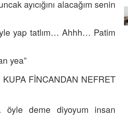
yuncak ayıcığını alacağım senin
Özel Bir Bağ: Tekir Kedilerle
emez"?
Kurulan Derin Dostlukların
el
Psikolojisi
15.09.2025
öyle yap tatlım… Ahhh… Patim
an yea”
RI KUPA FİNCANDAN NEFRET
a öyle deme diyoyum insan