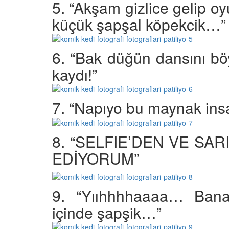
5. “Akşam gizlice gelip o
05.10.2025
r'da Kedilerin Kutsal
küçük şapşal köpekcik…”
ılardan Yasalara
Kediler Neden "Eğitil
Büyülü Dünyası
Vahşi Atalarına Bilims
Yolculuk
25
6. “Bak düğün dansını b
03.10.2025
kaydı!”
7. “Napıyo bu maynak ins
8. “SELFIE’DEN VE SA
EDİYORUM”
9. “Yııhhhhaaaa… Ban
içinde şapşik…”