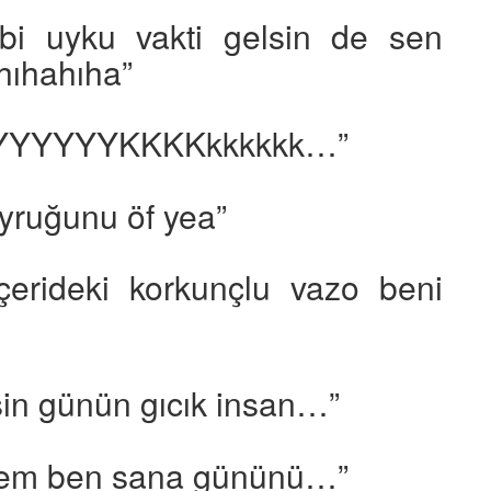
bi uyku vakti gelsin de sen
hıhahıha”
YYYYYKKKKkkkkkk…”
yruğunu öf yea”
çerideki korkunçlu vazo beni
sin günün gıcık insan…”
ecem ben sana gününü…”