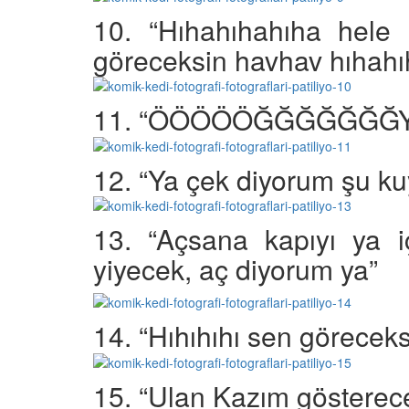
10. “Hıhahıhahıha hele 
göreceksin havhav hıhahı
11. “ÖÖÖÖÖĞĞĞĞĞĞĞY
12. “Ya çek diyorum şu ku
13. “Açsana kapıyı ya i
yiyecek, aç diyorum ya”
14. “Hıhıhıhı sen görecek
15. “Ulan Kazım göster