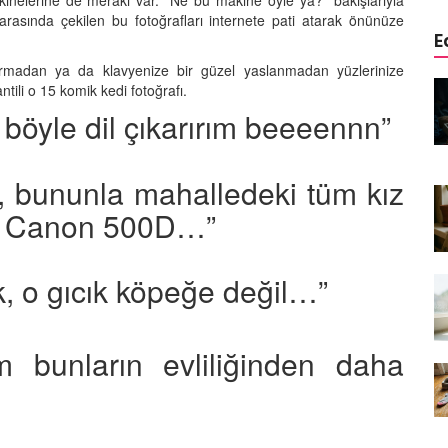
inelerine de merakı var. “Ne bu makine öyle ya?” bakışlarıyla
rasında çekilen bu fotoğrafları internete pati atarak önünüze
E
durmadan ya da klavyenize bir güzel yaslanmadan yüzlerinize
edinizle
Sarman Kediler Neden
ili o 15 komik kedi fotoğrafı.
Yaratıcı
“Yaramaz”? Kısa Bir Blog
 böyle dil çıkarırım beeeennn”
25.09.2025
Kediler Neden Dört Ayak
, bununla mahalledeki tüm kız
 Mama mı,
Üzerine Düşer? Evrimsel
ı ve
Adaptasyon
de Canon 500D…”
22.09.2025
k, o gıcık köpeğe değil…”
Kedilerin Bıyıkları Neden Bu
rde Ayrılık
Kadar Önemli? Evrimsel İşlevleri
temleri
22.09.2025
bunların evliliğinden daha
Kışın Tekir Kedi Bakımı: Soğuk
en
Havada Kediniz İçin 13 Önemli
rimsel Bir
İpucu
19.09.2025