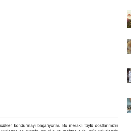
ıkarması
Tüm İnsanların Ders Çıkarması
ver Söz
Gereken 26 Hayvansever Söz
22.05.2020
 Neden
Anne Kedi Yavrusunu Neden
r?
Reddeder ve Terk Eder?
22.05.2020
 Tatlı 21
Evde Beslenebilecek En Tatlı 21
Küçük Kedi Cinsi
22.05.2020
asıl
Yavru Kedilerde Pire Nasıl
Temizlenir?
22.05.2020
cükler kondurmayı başarıyorlar. Bu meraklı tüylü dostlarımızın