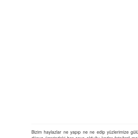
Tüm İnsanların Ders Ç
Gereken 26 Hayvanse
22.05.2020
Anne Kedi Yavrusunu
Reddeder ve Terk Ede
22.05.2020
Evde Beslenebilecek En
Küçük Kedi Cinsi
22.05.2020
Yavru Kedilerde Pire N
Temizlenir?
22.05.2020
Bizim haylazlar ne yapıp ne ne edip yüzlerimize gülü