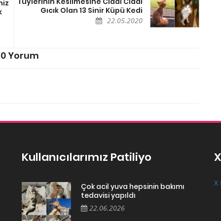
Tüylerinin Kesilmesine Ciddi Ciddi
niz
Gıcık Olan 13 Sinir Küpü Kedi
k
22.05.2020
0 Yorum
Kullanıcılarımız Patiliyo
X
X 
Çok acil yuva hepsinin bakımı
tedavisi yapıldı
22.06.2026