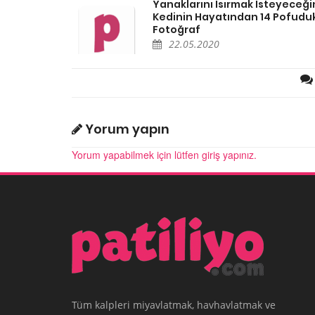
Yanaklarını Isırmak İsteyeceği
Kedinin Hayatından 14 Pofudu
Fotoğraf
22.05.2020
Yorum yapın
Yorum yapabilmek için lütfen giriş yapınız.
Tüm kalpleri miyavlatmak, havhavlatmak ve