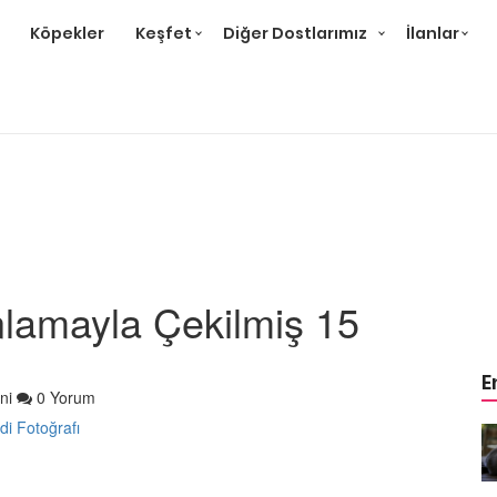
Köpekler
Keşfet
Diğer Dostlarımız
İlanlar
amayla Çekilmiş 15
E
ni
0 Yorum
r ve
Gri Kedi Cinsleri: 14 Tür ve
Özellikleri
26.05.2020