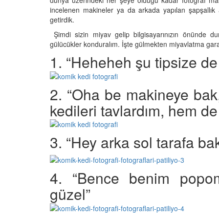
dünya üzerindeki her şeye olduğu kadar fotoğraf mak
incelenen makineler ya da arkada yapılan şapşallık a
getirdik.
Şimdi sizin miyav gelip bilgisayarınızın önünde 
den Sahiplerine Ölü
Kedi Oyunları: "Evde K
gülücükler konduralım. İşte gülmekten miyavlatma garant
tirir? Gerçek Şok
Oynayabileceğiniz 10 
1. “Heheheh şu tipsize de
Aktivite"
25
11.10.2025
2. “Oha be makineye bak
h Olunca Gerçekten
Kedi Beslenmesi: "Çiğ
mu?
Kuru Mama mı? Artılar
kedileri tavlardım, hem 
Eksileri"
25
11.10.2025
3. “Hey arka sol tarafa ba
nin Genetik Sırrı:
Farklı Renk Gözleri
Kedi Psikolojisi: Kedile
Kaygısı ve Çözüm Yön
25
11.10.2025
4. “Bence benim popom 
güzel”
liği: Evde Kediler İçin
Kediler Zamanla Ned
 Yaygın Bitki
Mırlamaya Başladı? Ev
Bakış
25