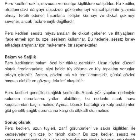
Pers kedileri sakin, sevecen ve dostça kişiliklere sahiptirler. Bu kediler,
etraflarındaki dünyayı sessizce gözlemlemeyi ve sahiplerinin yanında
olmayı tercih ederler. İnsanlarla iletişim kurmayı ve dikkat çekmeyi
severler, ancak fazla enerjik değillerdir.
Pers kedileri sessiz miyavlamaları ile dikkat çekerler ve ihtiyaçlarını
ifade etmek için bu özel seslerini kullanırlar. Bu nedenle, sessiz bir ev
arkadaşı arayanlar için mükemmel bir seçenektirler.
Bakım ve Sağlık
Pers kedilerinin bakımı özel bir dikkat gerektirir. Uzun tüyleri düzenli
olarak fırçalanmalıdır, aksi halde tüy dökme ve tüy topakları sorunları
ortaya çıkabilir. Ayrıca, gözleri sık sık temizlenmelidir, çünkü gözleri
hassas olabilir ve gözyaşı lekeleri oluşabilir.
Pers kedileri genellikle sağlıklı kedilerdir. Ancak yüz yapıları nedeniyle
solunum sorunlarına yatkın olabilirler, bu nedenle sıcak hava
koşullarından kaçınılmalıdır. Ayrıca, böbrek hastalığı ve kalp problemleri
gibi genetik sağlık sorunlarına karşı da dikkatli olunmalıdır.
Sonuç olarak
Pers kedileri, uzun tüyleri, zarif görünümleri ve sakin kişilikleri ile
kediseverler için özel bir tercih olabilir. Bu özel kediler, sessiz ve
sevecen karakterleri ile aileler ve bireyler için harika bir evcil arkadaşlık