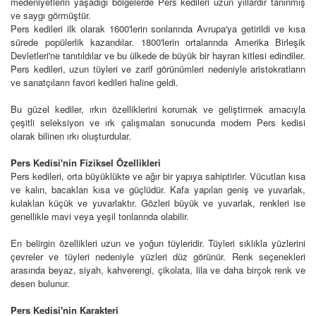
medeniyetlerin yaşadığı bölgelerde Pers kedileri uzun yıllardır tanınmış
ve saygı görmüştür.
Pers kedileri ilk olarak 1600'lerin sonlarında Avrupa'ya getirildi ve kısa
sürede popülerlik kazandılar. 1800'lerin ortalarında Amerika Birleşik
Devletleri'ne tanıtıldılar ve bu ülkede de büyük bir hayran kitlesi edindiler.
Pers kedileri, uzun tüyleri ve zarif görünümleri nedeniyle aristokratların
ve sanatçıların favori kedileri haline geldi.
Bu güzel kediler, ırkın özelliklerini korumak ve geliştirmek amacıyla
çeşitli seleksiyon ve ırk çalışmaları sonucunda modern Pers kedisi
olarak bilinen ırkı oluşturdular.
Pers Kedisi'nin Fiziksel Özellikleri
Pers kedileri, orta büyüklükte ve ağır bir yapıya sahiptirler. Vücutları kısa
ve kalın, bacakları kısa ve güçlüdür. Kafa yapıları geniş ve yuvarlak,
kulakları küçük ve yuvarlaktır. Gözleri büyük ve yuvarlak, renkleri ise
genellikle mavi veya yeşil tonlarında olabilir.
En belirgin özellikleri uzun ve yoğun tüyleridir. Tüyleri sıklıkla yüzlerini
çevreler ve tüyleri nedeniyle yüzleri düz görünür. Renk seçenekleri
arasında beyaz, siyah, kahverengi, çikolata, lila ve daha birçok renk ve
desen bulunur.
Pers Kedisi'nin Karakteri