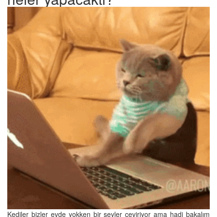
Kediler bizler evde yokken bir şeyler çeviriyor ama hadi bakalım