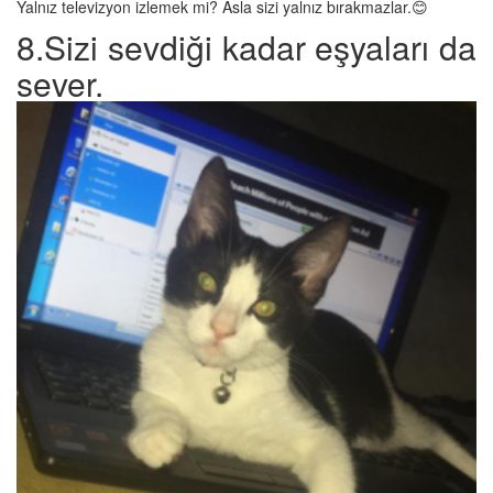
Yalnız televizyon izlemek mi? Asla sizi yalnız bırakmazlar.😊
8.Sizi sevdiği kadar eşyaları da
sever.