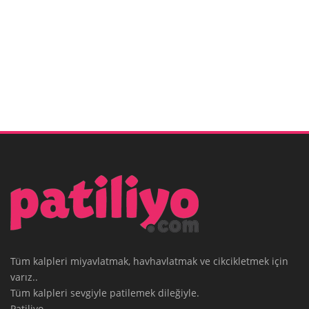
Tüm kalpleri miyavlatmak, havhavlatmak ve cikcikletmek için
varız..
Tüm kalpleri sevgiyle patilemek dileğiyle.
Patiliyo