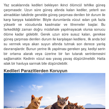
Yaz sıcaklarında kedileri bekleyen ikinci ölümcül tehlike güneş
çarpmasıdır. Uzun süre güneş altında kalan kediler, yeterli sıvı
almadıkları takdirde genelde güneş çarpması denilen bir durum ile
karşı karşıya kalabilirler. Böyle durumlarda vücut ısıları çok fazla
yükselir ve vücudunda kasılmalar ve titremeler başlar. Bu
farkedildiği zaman doğru müdahale yapılmayacak olursa sonucu
ölüme kadar gidebilir. Gerek uzun süre susuz kalan, gerekse
güneş çarpması denilen durum ile karşılaşan kedilere, ilk anda bol
su vermek veya akan suyun altında tutmak son derece yanlış
davranışlardır. Bunun yerine ilk yapılması gereken şey, kediyi serin
bir ortama alarak veya üzerine bir fan tutarak serinlemesini
sağlamaktır. Kedinin vücut ısısı yavaş yavaş düşürülmelidir. Hatta
ıslak bir havluya sarmak bile düşünülebilir.
Kedileri Parazitlerden Koruyun