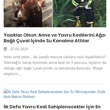
Yazıklar Olsun: Anne ve Yavru Kedilerini Ağzı
Bağlı Çuval İçinde Su Kanalına Attılar
27.05.2020
Yeter artık yeter… Bu zavallı masum canlara nasıl kıyabildiniz?
Tekirdağ’ın Saray ilçesinde, anne kedi ile 3 yavrusu, taşların da
olduğu ağzı bağlı çuval içinde, su kanalında bulundu. İtfaiye
ekiplerin...
İlk Defa Yavru Kedi Sahiplenecekler İçin En