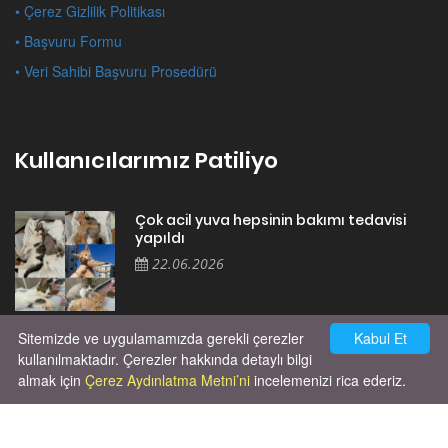
• Çerez Gizlilik Politikası
• Başvuru Formu
• Veri Sahibi Başvuru Prosedürü
Kullanıcılarımız Patiliyo
Çok acil yuva hepsinin bakımı tedavisi
yapıldı
22.06.2026
Sitemizde ve uygulamamızda gerekli çerezler
Kabul Et
Cok huysal asla tırmalama huyu yok yeni
kısırlastırdım tuvalet egitimi de var
kullanılmaktadır. Çerezler hakkında detaylı bilgi
kumundan baska yere ya...
almak için
Çerez Aydınlatma Metni’ni
incelemenizi rica ederiz.
02.03.2026