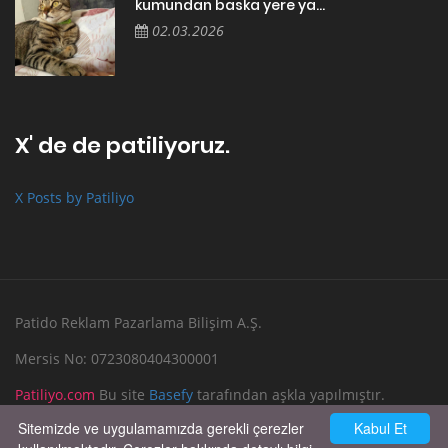
kumundan baska yere ya...
02.03.2026
X' de de patiliyoruz.
X Posts by Patiliyo
Patido Reklam Pazarlama Bilişim A.Ş.
Mersis No: 0723080404300001
Patiliyo.com
Bu site
Basefy
tarafından aşkla yapılmıştır.
Sitemizde ve uygulamamızda gerekli çerezler
Kabul Et
Reklam Verin
Bize Yazın