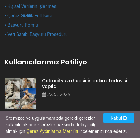
• Kişisel Verilerin İşlenmesi
• Çerez Gizlilik Politikası
• Başvuru Formu
• Veri Sahibi Başvuru Prosedürü
Kullanıcılarımız Patiliyo
Çok acil yuva hepsinin bakımı tedavisi
yapıldı
22.06.2026
Sitemizde ve uygulamamızda gerekli çerezler
Kabul Et
Cok huysal asla tırmalama huyu yok yeni
kısırlastırdım tuvalet egitimi de var
kullanılmaktadır. Çerezler hakkında detaylı bilgi
kumundan baska yere ya...
almak için
Çerez Aydınlatma Metni’ni
incelemenizi rica ederiz.
02.03.2026