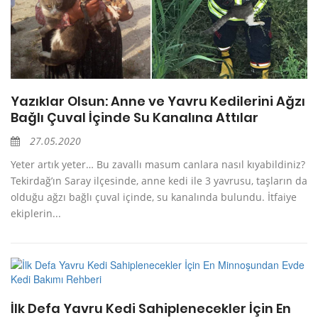
Yazıklar Olsun: Anne ve Yavru Kedilerini Ağzı
Bağlı Çuval İçinde Su Kanalına Attılar
27.05.2020
Yeter artık yeter… Bu zavallı masum canlara nasıl kıyabildiniz?
Tekirdağ’ın Saray ilçesinde, anne kedi ile 3 yavrusu, taşların da
olduğu ağzı bağlı çuval içinde, su kanalında bulundu. İtfaiye
ekiplerin...
İlk Defa Yavru Kedi Sahiplenecekler İçin En