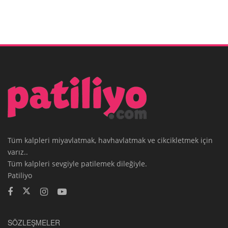
Tüm kalpleri miyavlatmak, havhavlatmak ve cikcikletmek için
varız..
Tüm kalpleri sevgiyle patilemek dileğiyle.
Patiliyo
SÖZLEŞMELER