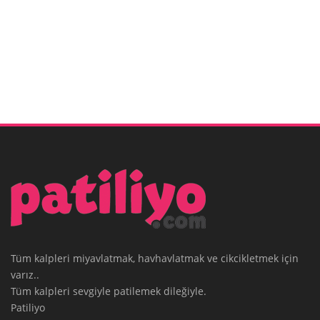
Tüm kalpleri miyavlatmak, havhavlatmak ve cikcikletmek için
varız..
Tüm kalpleri sevgiyle patilemek dileğiyle.
Patiliyo