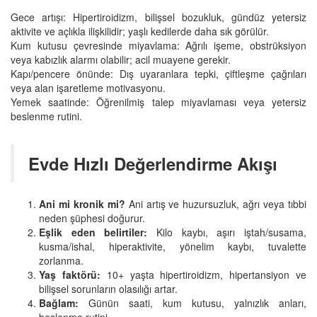
Gece artışı: Hipertiroidizm, bilişsel bozukluk, gündüz yetersiz
aktivite ve açlıkla ilişkilidir; yaşlı kedilerde daha sık görülür.
Kum kutusu çevresinde miyavlama: Ağrılı işeme, obstrüksiyon
veya kabızlık alarmı olabilir; acil muayene gerekir.
Kapı/pencere önünde: Dış uyaranlara tepki, çiftleşme çağrıları
veya alan işaretleme motivasyonu.
Yemek saatinde: Öğrenilmiş talep miyavlaması veya yetersiz
beslenme rutini.
Evde Hızlı Değerlendirme Akışı
Ani mi kronik mi?
Ani artış ve huzursuzluk, ağrı veya tıbbi
neden şüphesi doğurur.
Eşlik eden belirtiler:
Kilo kaybı, aşırı iştah/susama,
kusma/ishal, hiperaktivite, yönelim kaybı, tuvalette
zorlanma.
Yaş faktörü:
10+ yaşta hipertiroidizm, hipertansiyon ve
bilişsel sorunların olasılığı artar.
Bağlam:
Günün saati, kum kutusu, yalnızlık anları,
beslenme rutini.