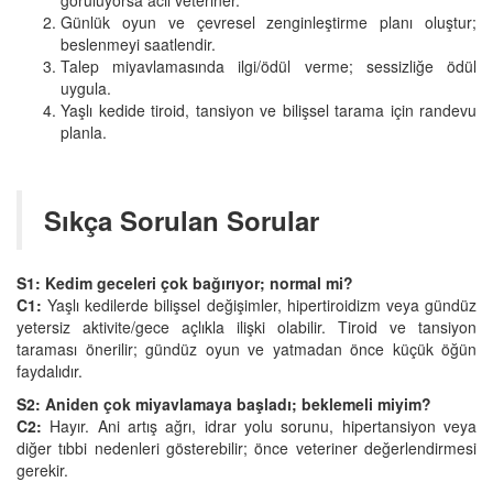
Günlük oyun ve çevresel zenginleştirme planı oluştur;
beslenmeyi saatlendir.
Talep miyavlamasında ilgi/ödül verme; sessizliğe ödül
uygula.
Yaşlı kedide tiroid, tansiyon ve bilişsel tarama için randevu
planla.
Sıkça Sorulan Sorular
S1: Kedim geceleri çok bağırıyor; normal mi?
C1:
Yaşlı kedilerde bilişsel değişimler, hipertiroidizm veya gündüz
yetersiz aktivite/gece açlıkla ilişki olabilir. Tiroid ve tansiyon
taraması önerilir; gündüz oyun ve yatmadan önce küçük öğün
faydalıdır.
S2: Aniden çok miyavlamaya başladı; beklemeli miyim?
C2:
Hayır. Ani artış ağrı, idrar yolu sorunu, hipertansiyon veya
diğer tıbbi nedenleri gösterebilir; önce veteriner değerlendirmesi
gerekir.