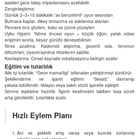
saatleri gece talep miyavlamasını azaltabilir.
Zenginleştirme:
Günlük 2–3×10 dakikalık “av benzetimli” oyun seansları
Bulmaca kaplar, dikey tırmanma ve saklanma alanları
Pencere önü gözlem, koku ve çizme yüzeyleri
Uyku hijyeni: Yatma öncesi oyun + küçük öğün; yatak odası
erişimini sınırla, beyaz gürültü deneyebilirsin.
Stres azaltma: Kademeli alıştırma, güvenli oda, feromon
difüzörleri; ziyaret/ayrılma ritüellerini sabitle.
Kısırlaştırma: Cinsel kaynaklı vokalizasyonu belirgin azaltır.
Eğitim ve tutarlılık
Aile içi tutarlılık: “Gece mama/ilgi” istisnaları pekiştirmeyi sürdürür.
Şekillendirme ve işaret eğitimi: “Sessiz” davranışı
yakala‑ödüllendir; tıklayıcı veya sakin sözlü işaretle eşleştir.
Sönme tepkisine hazırlık: İlginin kesilmesini takiben kısa süreli
artış görülebilir; tutarlılıkla azalır.
Hızlı Eylem Planı
Ani ve şiddetli artış varsa veya kumda zorlanma
görülüyorsa acil veteriner.