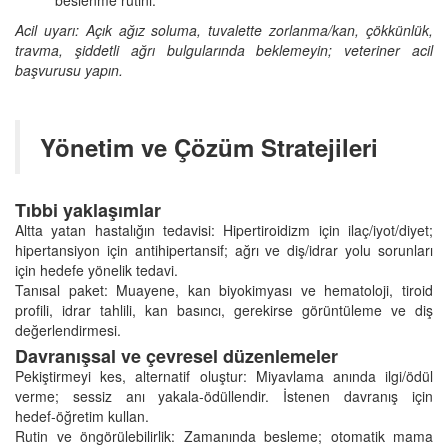
Acil uyarı: Açık ağız soluma, tuvalette zorlanma/kan, çökkünlük,
travma, şiddetli ağrı bulgularında beklemeyin; veteriner acil
başvurusu yapın.
Yönetim ve Çözüm Stratejileri
Tıbbi yaklaşımlar
Altta yatan hastalığın tedavisi: Hipertiroidizm için ilaç/iyot/diyet;
hipertansiyon için antihipertansif; ağrı ve diş/idrar yolu sorunları
için hedefe yönelik tedavi.
Tanısal paket: Muayene, kan biyokimyası ve hematoloji, tiroid
profili, idrar tahlili, kan basıncı, gerekirse görüntüleme ve diş
değerlendirmesi.
Davranışsal ve çevresel düzenlemeler
Pekiştirmeyi kes, alternatif oluştur: Miyavlama anında ilgi/ödül
verme; sessiz anı yakala‑ödüllendir. İstenen davranış için
hedef‑öğretim kullan.
Rutin ve öngörülebilirlik: Zamanında besleme; otomatik mama