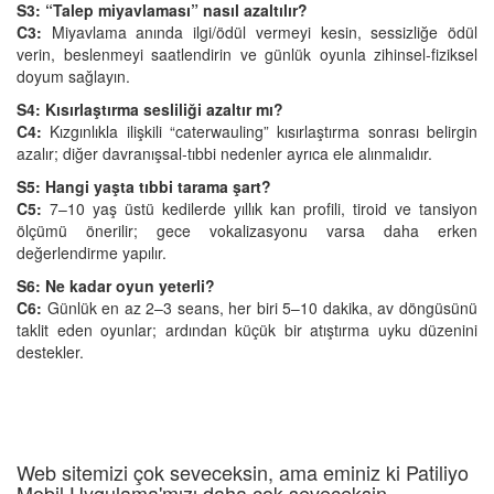
S3: “Talep miyavlaması” nasıl azaltılır?
C3:
Miyavlama anında ilgi/ödül vermeyi kesin, sessizliğe ödül
verin, beslenmeyi saatlendirin ve günlük oyunla zihinsel‑fiziksel
doyum sağlayın.
S4: Kısırlaştırma sesliliği azaltır mı?
C4:
Kızgınlıkla ilişkili “caterwauling” kısırlaştırma sonrası belirgin
azalır; diğer davranışsal‑tıbbi nedenler ayrıca ele alınmalıdır.
S5: Hangi yaşta tıbbi tarama şart?
C5:
7–10 yaş üstü kedilerde yıllık kan profili, tiroid ve tansiyon
ölçümü önerilir; gece vokalizasyonu varsa daha erken
değerlendirme yapılır.
S6: Ne kadar oyun yeterli?
C6:
Günlük en az 2–3 seans, her biri 5–10 dakika, av döngüsünü
taklit eden oyunlar; ardından küçük bir atıştırma uyku düzenini
destekler.
Web sitemizi çok seveceksin, ama eminiz ki Patiliyo
Mobil Uygulama'mızı daha çok seveceksin.