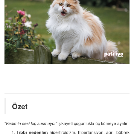
Özet
“
Kedimin sesi hiç susmuyor
” şikâyeti çoğunlukla üç kümeye ayrılır:
Tıbbi nedenler:
hipertiroidizm, hipertansiyon, ağrı, böbrek